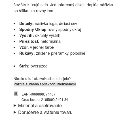
šev štruktúrujú strih. Jednofarebný dizajn dopĺňa nášivka
so štítkom a rovný lem.
Detaily:
nášivka loga, deliaci šev
Spodný Okraj:
rovný spodný okraj
Výstrih:
okrúhly výstrih
Príležitosť:
neformálna
Vzor:
v jednej farbe
Rukávy:
znížené prieramky, polodlhé
Strih:
oversized
Nie ste si istí, akú veľkosť potrebujete?
Pozrite si nášho sprievodcu veľkosťami
EAN: 4069898074407
Číslo tovaru: 2185890.2401.34
Materiál a ošetrovanie
Doručenie a vrátenie tovaru
Látka:
interlokový džersej
Informácie o preprave
Vlastnosti:
mäkký