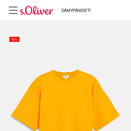
DÁMY
PÁNI
DETI
-53%