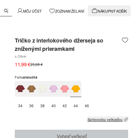
MÔJ ÚČET
ZOZNAM ŽELANÍ
NÁKUPNÝ KOŠÍK
Tričko z interlokového džerseja so
zníženými prieramkami
s.Oliver
11,99 €
25,99 €
Farba
zlatožltá
34
36
38
40
42
44
46
Sprievodcu veľkosťou
Vybrať veľkosť