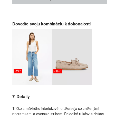
Doveďte svoju kombináciu k dokonalosti
-35%
-36%
Detaily
Tričko z mäkkého interlokového džerseja so zníženými
prieramkami a oversize strihom. Polodlhé rukávy a deliaci