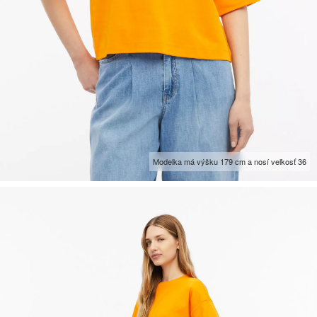
Modelka má výšku 179 cm a nosí veľkosť 36