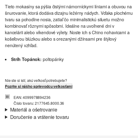
Tieto mokasíny sa pýšia čistými námorníckymi líniami a obuvou na
šnurovanie, ktorá dodáva dizajnu ležérny nádych. Vďaka plochému
tvaru sa pohodlne nosia, zatiaľ čo minimalistickú siluetu možno
kombinovať rôznymi spôsobmi. Ideálne na uvoľnené dni v
kancelárii alebo víkendové výlety. Noste ich s Chino nohavicami a
košeľovou blúzkou alebo s orezanými džínsami pre štýlový
nenútený vzhľad.
Strih Topánok:
poltopánky
Nie ste si istí, akú veľkosť potrebujete?
Pozrite si nášho sprievodcu veľkosťami
EAN: 4099978894236
Číslo tovaru: 2177645.8000.36
Materiál a ošetrovanie
Doručenie a vrátenie tovaru
Materiál:
syntetika
Informácie o preprave