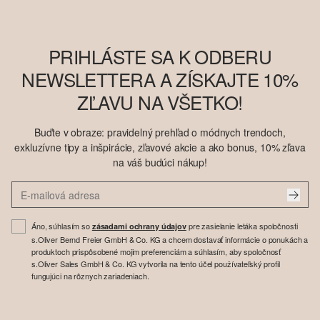
PRIHLÁSTE SA K ODBERU
NEWSLETTERA A ZÍSKAJTE 10%
ZĽAVU NA VŠETKO!
Buďte v obraze: pravidelný prehľad o módnych trendoch,
exkluzívne tipy a inšpirácie, zľavové akcie a ako bonus, 10% zľava
na váš budúci nákup!
Áno, súhlasím so
pre zasielanie letáka spoločnosti
zásadami ochrany údajov
s.Oliver Bernd Freier GmbH & Co. KG a chcem dostavať informácie o ponukách a
produktoch prispôsobené mojim preferenciám a súhlasím, aby spoločnosť
s.Oliver Sales GmbH & Co. KG vytvorila na tento účel používateľský profil
fungujúci na rôznych zariadeniach.