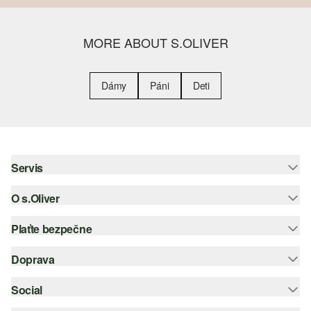
MORE ABOUT S.OLIVER
Dámy
Páni
Deti
Servis
O s.Oliver
Pomoc a FAQ
Nápoveda k veľkostiam
Plaťte bezpečne
Leták
Vrátenie
s.Oliver Group
Doprava
Kreditná karta
Oblečenie
Pracovné príležitosti
PayPal
Social
Slovenská pošta
Zoznam želaní
Dobierka