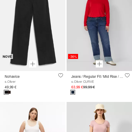
-36%
NOVÉ
Nohavice
Jeans / Regular Fit / Mid Rise / Straight Leg / Ohrnutý lem
s.Oliver
s.Oliver CURVE
49,99 €
63,99 €
99,99 €