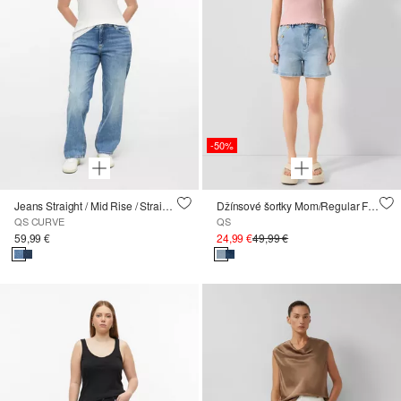
-50%
Jeans Straight / Mid Rise / Straight Leg
Džínsové šortky Mom/Regular Fit/High Rise/superstreč
QS CURVE
QS
59,99 €
24,99 €
49,99 €