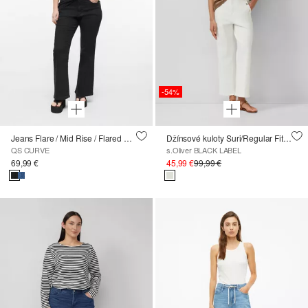
-54%
Jeans Flare / Mid Rise / Flared Leg
Džínsové kuloty Suri/Regular Fit/High Rise/Wide Leg
QS CURVE
s.Oliver BLACK LABEL
69,99 €
45,99 €
99,99 €