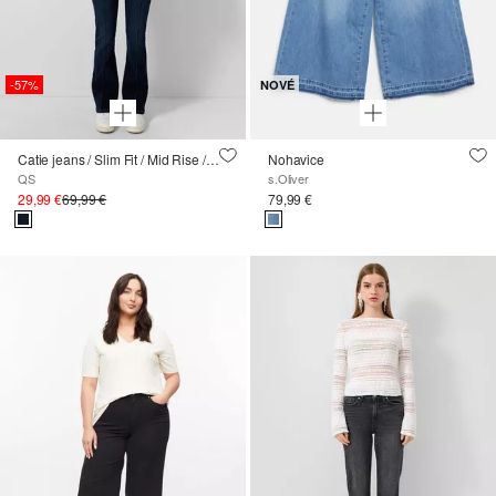
-57%
NOVÉ
Catie jeans / Slim Fit / Mid Rise / Bootcut Leg
Nohavice
QS
s.Oliver
29,99 €
69,99 €
79,99 €