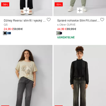
-58%
-50%
Džínsy Reena / slim fit / vysoký strih / rozšírené nohavice
Sprané nohavice Slim Fit z bavlneného saténu
QS
s.Oliver CURVE
24,99 €
59,99 €
44,99 €
89,99 €
UDRŽATEĽNÉ