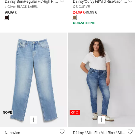
Džínsy Suri/Regular Fit/High Rise/Wide Leg/s ozdobným gombíkom
Džínsy/Curvy Fit/Mid Rise/capri dĺžka
s.Oliver BLACK LABEL
QS CURVE
99,99 €
24,99 €
49,99 €
UDRŽATEĽNÉ
-31%
NOVÉ
Nohavice
Džínsy / Slim Fit / Mid Rise / Slim Leg