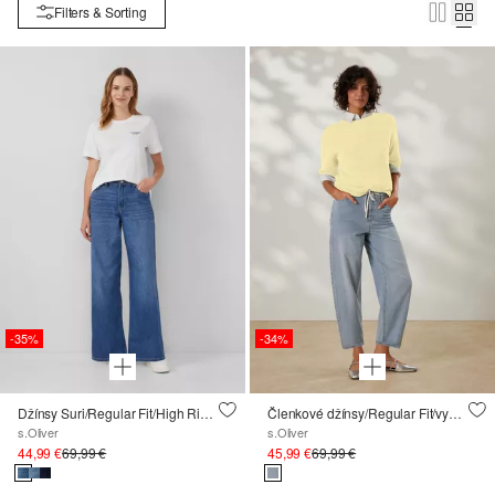
Filters & Sorting
-35%
-34%
Džínsy Suri/Regular Fit/High Rise/Wide Leg
Členkové džínsy/Regular Fit/vysoký pás/sudovité nohavice
s.Oliver
s.Oliver
44,99 €
69,99 €
45,99 €
69,99 €