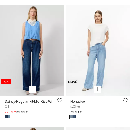
-53%
NOVÉ
Džínsy/Regular Fit/Mid Rise/Wide Leg
Nohavice
QS
s.Oliver
27,99 €
59,99 €
79,99 €