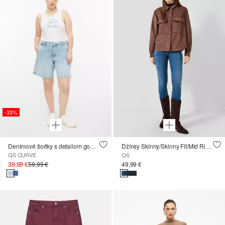
-33%
Denimové šortky s detailom gombíka
Džínsy Skinny/Skinny Fit/Mid Rise/Skinny Leg
QS CURVE
QS
39,99 €
59,99 €
49,99 €