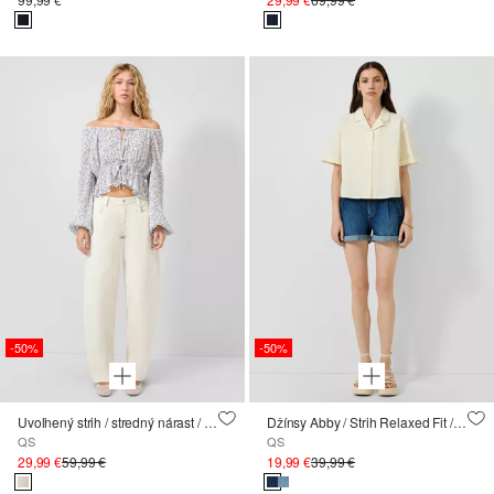
-50%
-50%
Uvoľnený strih / stredný nárast / džínsy so súdkovitými nohavicami
Džínsy Abby / Strih Relaxed Fit / Stredne vysoký pás
QS
QS
29,99 €
59,99 €
19,99 €
39,99 €