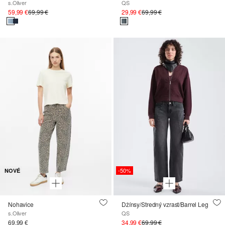
s.Oliver
QS
59,99 €
69,99 €
29,99 €
69,99 €
-50%
NOVÉ
Nohavice
Džínsy/Stredný vzrast/Barrel Leg
s.Oliver
QS
69,99 €
34,99 €
69,99 €