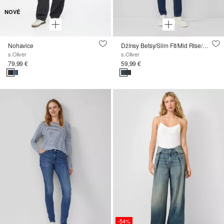
NOVÉ
Nohavice
Džínsy Betsy/Slim Fit/Mid RIse/Slim Leg/5 vreciek
s.Oliver
s.Oliver
79,99 €
59,99 €
-54%