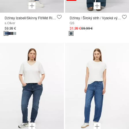
Džínsy Izabell/Skinny Fit/Mid Rise/Skinny Leg
Džínsy / Široký strih / Vysoká výška / Široké nohavice
s.Oliver
QS
59,99 €
31,99 €
69,99 €