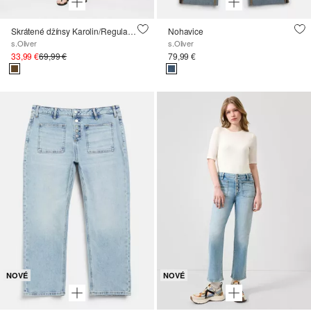
Skrátené džínsy Karolin/Regular Fit/Mid Rise/rovné nohavice
Nohavice
s.Oliver
s.Oliver
33,99 €
69,99 €
79,99 €
NOVÉ
NOVÉ