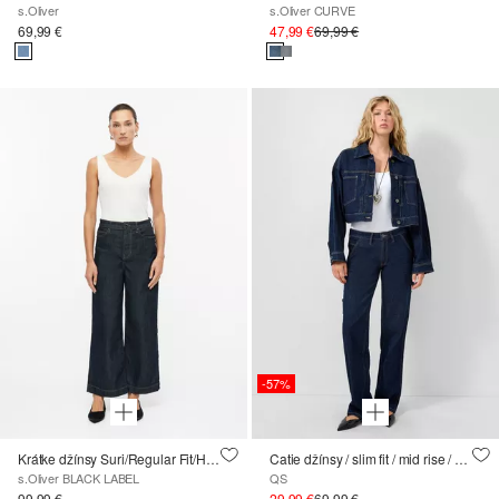
s.Oliver
s.Oliver CURVE
69,99 €
47,99 €
69,99 €
-57%
Krátke džínsy Suri/Regular Fit/High Rise/Wide Leg
Catie džínsy / slim fit / mid rise / straight leg
s.Oliver BLACK LABEL
QS
99,99 €
29,99 €
69,99 €