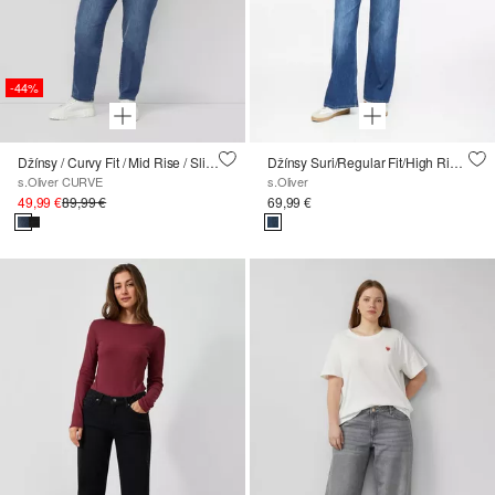
-44%
Džínsy / Curvy Fit / Mid Rise / Slim Tapered Leg / cosy inside
Džínsy Suri/Regular Fit/High Rise/Wide Leg
s.Oliver CURVE
s.Oliver
49,99 €
89,99 €
69,99 €