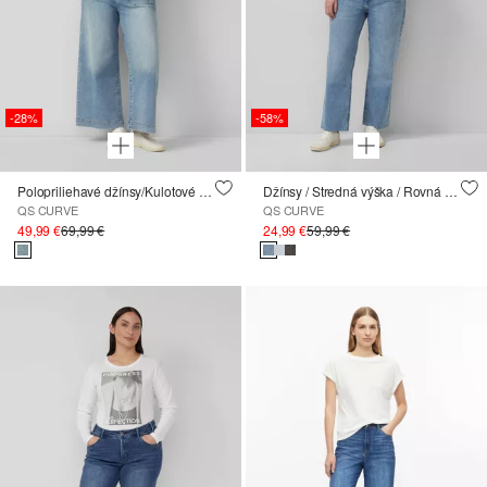
-28%
-58%
Polopriliehavé džínsy/Kulotové džínsy
Džínsy / Stredná výška / Rovná noha / Orezané
QS CURVE
QS CURVE
49,99 €
69,99 €
24,99 €
59,99 €