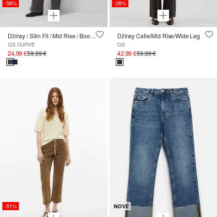
-58%
-28%
Džínsy / Slim Fit / Mid Rise / Bootcut Leg
Džínsy Catie/Mid Rise/Wide Leg
QS CURVE
QS
24,99 €
59,99 €
42,99 €
59,99 €
-51%
NOVÉ