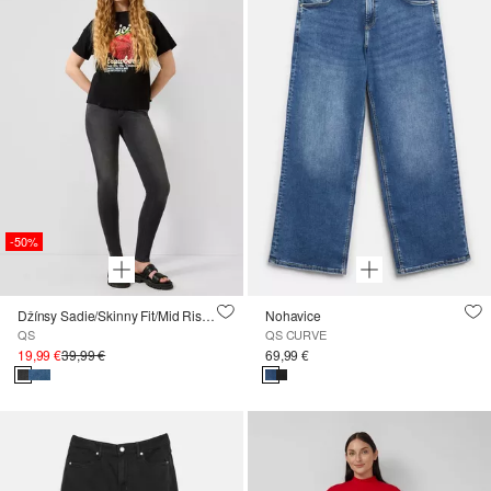
-50%
Džínsy Sadie/Skinny Fit/Mid Rise/Skinny Leg
Nohavice
QS
QS CURVE
19,99 €
39,99 €
69,99 €