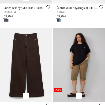
Jeans Skinny / Mid Rise / Skinny Leg
Členkové džínsy/Regular Fit/High Rise/Barrel Leg
QS CURVE
s.Oliver
59,99 €
69,99 €
-50%