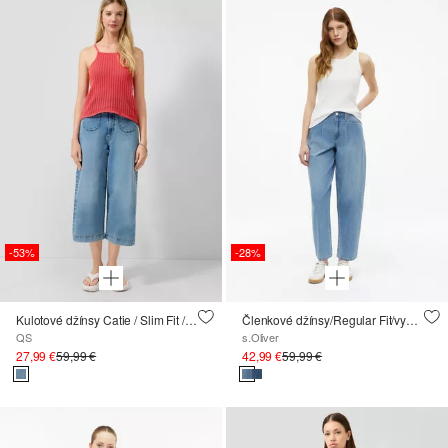
-53%
-28%
Kulotové džínsy Catie / Slim Fit / vysoký pás
Členkové džínsy/Regular Fit/vysoký pás/sudovité nohavice
QS
s.Oliver
27,99 €
59,99 €
42,99 €
59,99 €