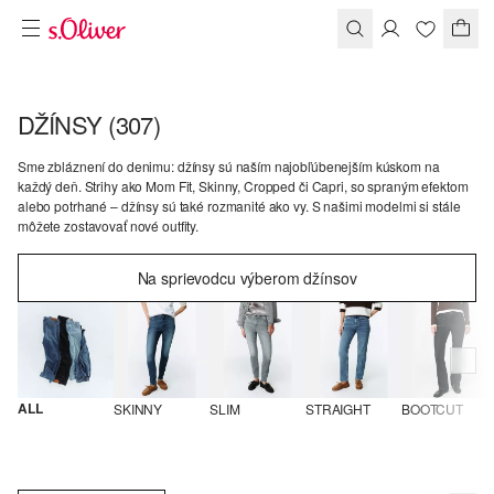
DŽÍNSY
(307)
Sme zbláznení do denimu: džínsy sú naším najobľúbenejším kúskom na
každý deň. Strihy ako Mom Fit, Skinny, Cropped či Capri, so spraným efektom
alebo potrhané – džínsy sú také rozmanité ako vy. S našimi modelmi si stále
môžete zostavovať nové outfity.
Na sprievodcu výberom džínsov
ALL
SKINNY
SLIM
STRAIGHT
BOOTCUT