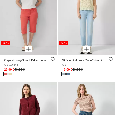
-50%
-60%
Capri džínsy/Slim Fit/stredne vysoký pás
Skrátené džínsy Catie/Slim Fit/Mid Rise/Straight Leg
QS CURVE
QS
29,99 €
59,99 €
19,99 €
49,99 €