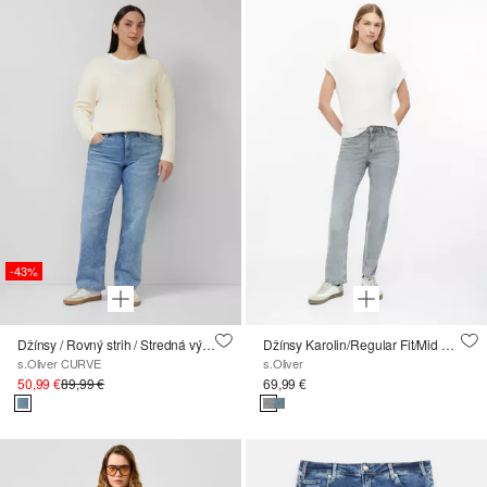
-43%
Džínsy / Rovný strih / Stredná výška / Rovná noha
Džínsy Karolin/Regular Fit/Mid Rise/Straight Leg
s.Oliver CURVE
s.Oliver
50,99 €
89,99 €
69,99 €