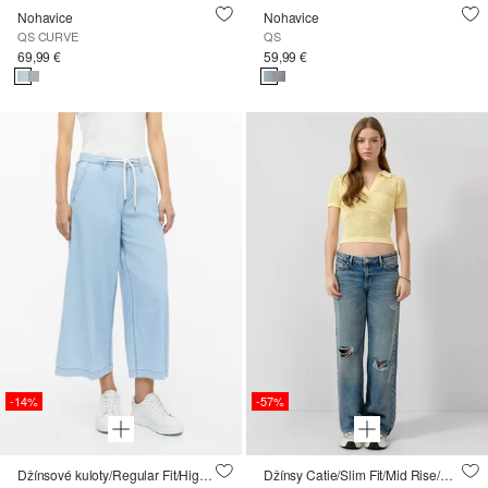
Nohavice
Nohavice
QS CURVE
QS
69,99 €
59,99 €
-14%
-57%
Džínsové kuloty/Regular Fit/High Rise/Extra Wide Leg/100 % bavlna
Džínsy Catie/Slim Fit/Mid Rise/Wide Leg