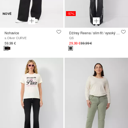
-57%
NOVÉ
Nohavice
Džínsy Reena / slim fit / vysoký strih / rozšírené nohavice
s.Oliver CURVE
QS
59,99 €
29,99 €
69,99 €