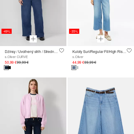
-49%
-35%
Džínsy / Uvoľnený strih / Stredná výška / Široké nohavice
Kuloty Suri/Regular Fit/High Rise/Wide Leg
s.Oliver CURVE
s.Oliver
50,99 €
99,99 €
44,99 €
69,99 €