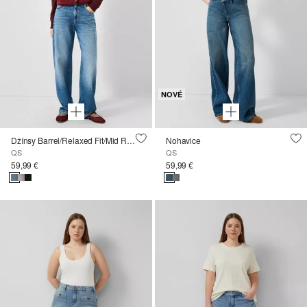
NOVÉ
Džínsy Barrel/Relaxed Fit/Mid Rise/Barrel Leg
Nohavice
QS
QS
59,99 €
59,99 €