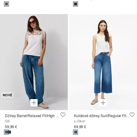
NOVÉ
Džínsy Barrel/Relaxed Fit/High Rise/Barrel Leg
Kulotové džínsy Suri/Regular Fit/High Rise/Wide Leg
QS
s.Oliver
59,99 €
69,99 €