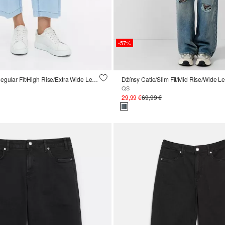
-57%
Džínsové kuloty/Regular Fit/High Rise/Extra Wide Leg/100 % bavlna
Džínsy Catie/Slim Fit/Mid Rise/Wide L
QS
29,99 €
69,99 €