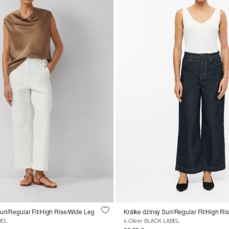
uri/Regular Fit/High Rise/Wide Leg
Krátke džínsy Suri/Regular Fit/High R
BEL
s.Oliver BLACK LABEL