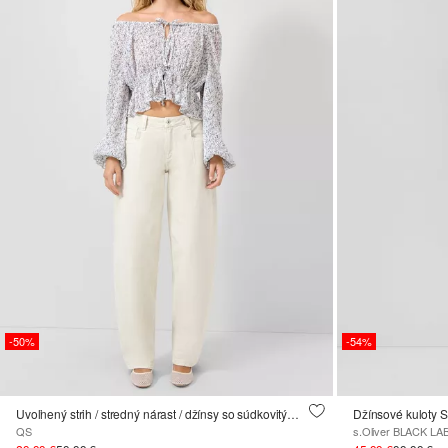
-50%
-54%
Uvoľnený strih / stredný nárast / džínsy so súdkovitými nohavicami
Džínsové kuloty S
QS
s.Oliver BLACK LA