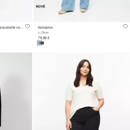
NOVÉ
Členkové džínsy/Regular Fit/vysoký pás/sudovité nohavice
Nohavice
s.Oliver
79,99 €