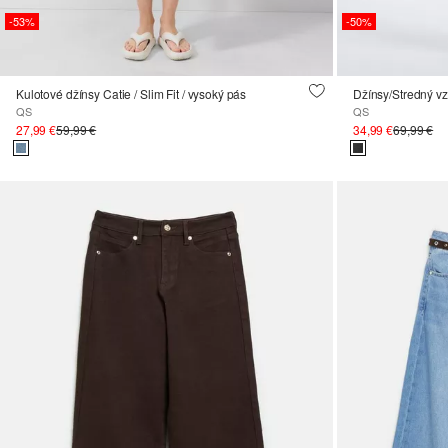
-53%
-50%
Kulotové džínsy Catie / Slim Fit / vysoký pás
Džínsy/Stredný vz
QS
QS
27,99 €
59,99 €
34,99 €
69,99 €