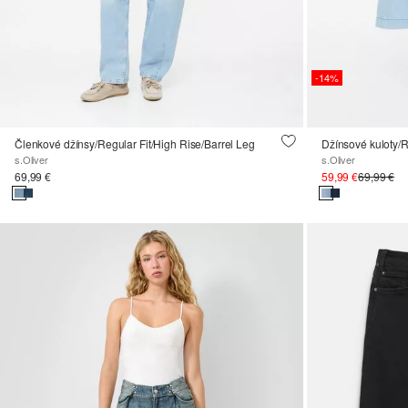
-14%
Členkové džínsy/Regular Fit/High Rise/Barrel Leg
s.Oliver
s.Oliver
69,99 €
59,99 €
69,99 €