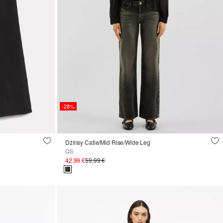
-28%
Džínsy Catie/Mid Rise/Wide Leg
QS
42,99 €
59,99 €