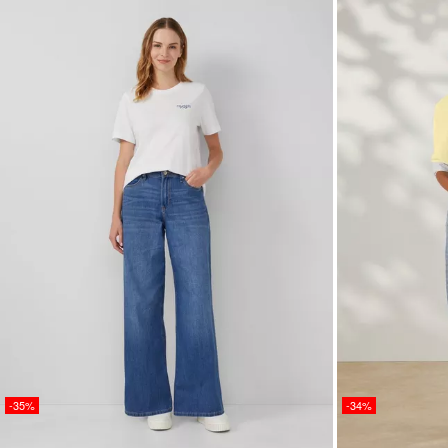
-35%
-34%