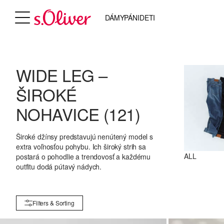
DÁMY
PÁNI
DETI
WIDE LEG –
ŠIROKÉ
NOHAVICE
(121)
Široké džínsy predstavujú nenútený model s
extra voľnosťou pohybu. Ich široký strih sa
ALL
postará o pohodlie a trendovosť a každému
outfitu dodá pútavý nádych.
Filters & Sorting