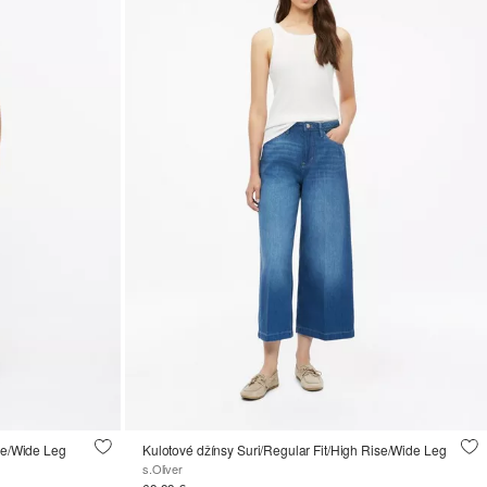
ise/Wide Leg
Kulotové džínsy Suri/Regular Fit/High Rise/Wide Leg
s.Oliver