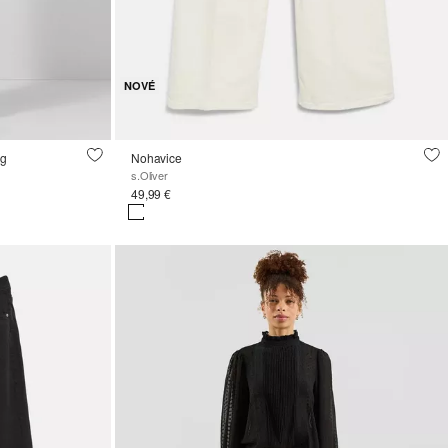
NOVÉ
eg
Nohavice
s.Oliver
49,99 €