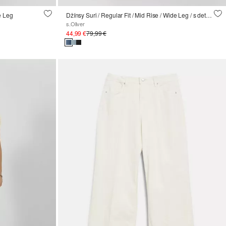
e Leg
Džínsy Suri / Regular Fit / Mid Rise / Wide Leg / s detailom v tvare šnúrky
s.Oliver
44,99 €
79,99 €