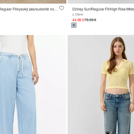
Členkové džínsy/Regular Fit/vysoký pás/sudovité nohavice
Džínsy Suri/Regular Fit/High Rise/Wid
s.Oliver
44,99 €
79,99 €