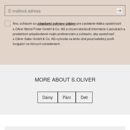
Áno, súhlasím so
pre zasielanie letáka spoločnosti
zásadami ochrany údajov
s.Oliver Bernd Freier GmbH & Co. KG a chcem dostavať informácie o ponukách a
produktoch prispôsobené mojim preferenciám a súhlasím, aby spoločnosť
s.Oliver Sales GmbH & Co. KG vytvorila na tento účel používateľský profil
fungujúci na rôznych zariadeniach.
MORE ABOUT S.OLIVER
Dámy
Páni
Deti