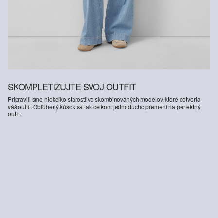
SKOMPLETIZUJTE SVOJ OUTFIT
Pripravili sme niekoľko starostlivo skombinovaných modelov, ktoré dotvoria
váš outfit. Obľúbený kúsok sa tak celkom jednoducho premení na perfektný
outfit.