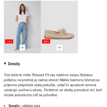
-14%
-36%
Detaily
Toto ležérne tričko Relaxed Fit vás nadchne svojou Božskou
potlačou na prednej aj zadnej strane! Mäkký bavlnený džersej sa
príjemne prispôsobí vašej pokožke, zatiaľ čo spustené ramená
vytvárajú uvoľnenú siluetu. Perfektné na všetky pohodové dni, keď
chcete jednoducho cítiť sa pohodlne.
Detaily:
nášivka loga