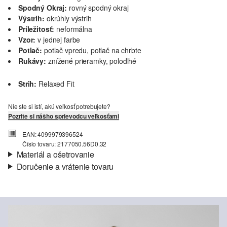
Spodný Okraj:
rovný spodný okraj
Výstrih:
okrúhly výstrih
Príležitosť:
neformálna
Vzor:
v jednej farbe
Potlač:
potlač vpredu, potlač na chrbte
Rukávy:
znížené prieramky, polodlhé
Strih:
Relaxed Fit
Nie ste si istí, akú veľkosť potrebujete?
Pozrite si nášho sprievodcu veľkosťami
EAN: 4099979396524
Číslo tovaru: 2177050.56D0.32
Materiál a ošetrovanie
Doručenie a vrátenie tovaru
Látka:
interlokový džersej
Informácie o preprave
Vlastnosti:
mäkký
Materiál:
Bavlna
Vaša objednávka bude odoslaná do 4-8 pracovných dní
prostredníctvom Slovenská pošta. Prepravné náklady na