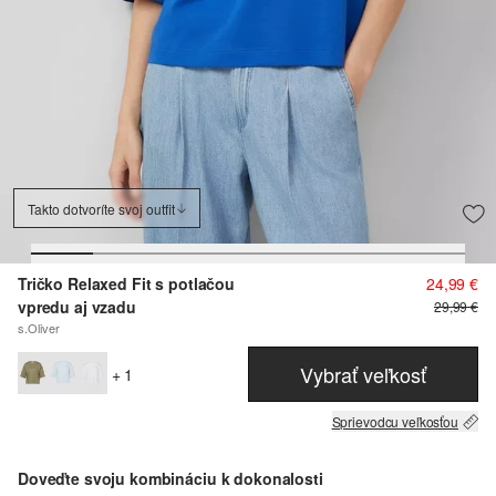
Takto dotvoríte svoj outfit
Tričko Relaxed Fit s potlačou
24,99 €
vpredu aj vzadu
29,99 €
s.Oliver
Vybrať veľkosť
+ 1
Sprievodcu veľkosťou
Doveďte svoju kombináciu k dokonalosti