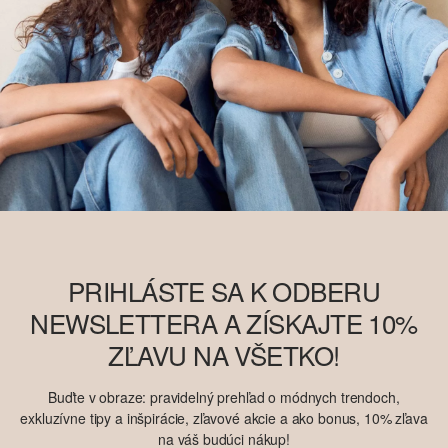
PRIHLÁSTE SA K ODBERU
NEWSLETTERA A ZÍSKAJTE 10%
ZĽAVU NA VŠETKO!
Buďte v obraze: pravidelný prehľad o módnych trendoch,
exkluzívne tipy a inšpirácie, zľavové akcie a ako bonus, 10% zľava
na váš budúci nákup!