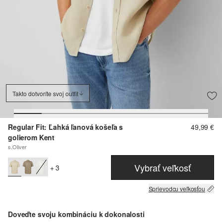
Takto dotvoríte svoj outfit
Regular Fit: Ľahká ľanová košeľa s
49,99 €
golierom Kent
s.Oliver
Vybrať veľkosť
+ 3
Sprievodcu veľkosťou
Doveďte svoju kombináciu k dokonalosti