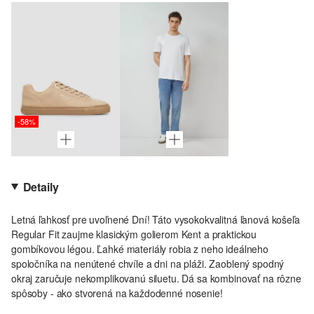
-58%
Detaily
Letná ľahkosť pre uvoľnené Dní! Táto vysokokvalitná ľanová košeľa
Regular Fit zaujme klasickým golierom Kent a praktickou
gombíkovou légou. Ľahké materiály robia z neho ideálneho
spoločníka na nenútené chvíle a dni na pláži. Zaoblený spodný
okraj zaručuje nekomplikovanú siluetu. Dá sa kombinovať na rôzne
spôsoby - ako stvorená na každodenné nosenie!