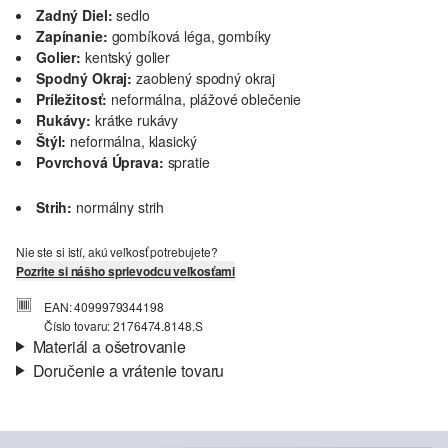
Zadný Diel:
sedlo
Zapínanie:
gombíková léga, gombíky
Golier:
kentský golier
Spodný Okraj:
zaoblený spodný okraj
Príležitosť:
neformálna, plážové oblečenie
Rukávy:
krátke rukávy
Štýl:
neformálna, klasický
Povrchová Úprava:
spratie
Strih:
normálny strih
Nie ste si istí, akú veľkosť potrebujete?
Pozrite si nášho sprievodcu veľkosťami
EAN: 4099979344198
Číslo tovaru: 2176474.8148.S
Materiál a ošetrovanie
Doručenie a vrátenie tovaru
Látka:
tkanina
Informácie o preprave
Vlastnosti:
ľahký, kvalitný
Materiál:
Ľan
Vaša objednávka bude odoslaná do 4-8 pracovných dní