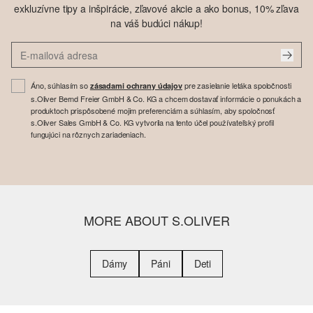
exkluzívne tipy a inšpirácie, zľavové akcie a ako bonus, 10% zľava
na váš budúci nákup!
Áno, súhlasím so
pre zasielanie letáka spoločnosti
zásadami ochrany údajov
s.Oliver Bernd Freier GmbH & Co. KG a chcem dostavať informácie o ponukách a
produktoch prispôsobené mojim preferenciám a súhlasím, aby spoločnosť
s.Oliver Sales GmbH & Co. KG vytvorila na tento účel používateľský profil
fungujúci na rôznych zariadeniach.
MORE ABOUT S.OLIVER
Dámy
Páni
Deti