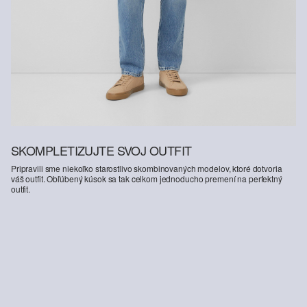
SKOMPLETIZUJTE SVOJ OUTFIT
Pripravili sme niekoľko starostlivo skombinovaných modelov, ktoré dotvoria
váš outfit. Obľúbený kúsok sa tak celkom jednoducho premení na perfektný
outfit.