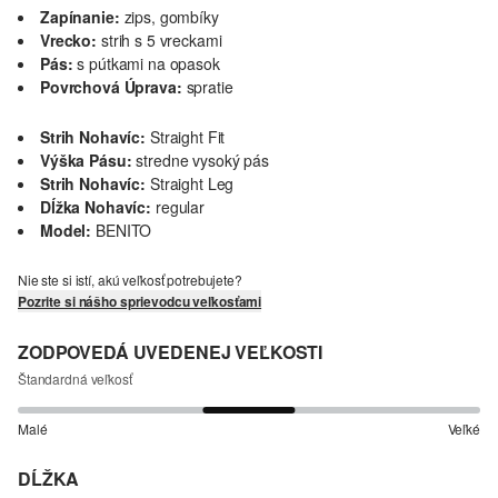
Zapínanie:
zips, gombíky
Vrecko:
strih s 5 vreckami
Pás:
s pútkami na opasok
Povrchová Úprava:
spratie
Strih Nohavíc:
Straight Fit
Výška Pásu:
stredne vysoký pás
Strih Nohavíc:
Straight Leg
Dĺžka Nohavíc:
regular
Model:
BENITO
Nie ste si istí, akú veľkosť potrebujete?
Pozrite si nášho sprievodcu veľkosťami
ZODPOVEDÁ UVEDENEJ VEĽKOSTI
Štandardná veľkosť
Malé
Veľké
DĹŽKA