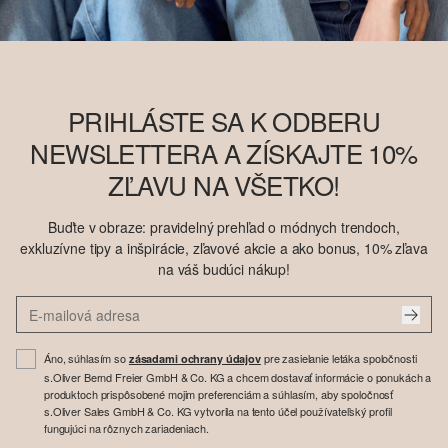
PRIHLÁSTE SA K ODBERU
NEWSLETTERA A ZÍSKAJTE 10%
ZĽAVU NA VŠETKO!
Buďte v obraze: pravidelný prehľad o módnych trendoch,
exkluzívne tipy a inšpirácie, zľavové akcie a ako bonus, 10% zľava
na váš budúci nákup!
Áno, súhlasím so
pre zasielanie letáka spoločnosti
zásadami ochrany údajov
s.Oliver Bernd Freier GmbH & Co. KG a chcem dostavať informácie o ponukách a
produktoch prispôsobené mojim preferenciám a súhlasím, aby spoločnosť
s.Oliver Sales GmbH & Co. KG vytvorila na tento účel používateľský profil
fungujúci na rôznych zariadeniach.