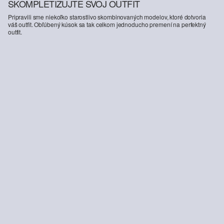
SKOMPLETIZUJTE SVOJ OUTFIT
Pripravili sme niekoľko starostlivo skombinovaných modelov, ktoré dotvoria
váš outfit. Obľúbený kúsok sa tak celkom jednoducho premení na perfektný
outfit.
-48%
Regular fit: džínsová košeľa z čistej bavlny
Tričko s výstrihom do V
25,99 €
49,99 €
22,99 €