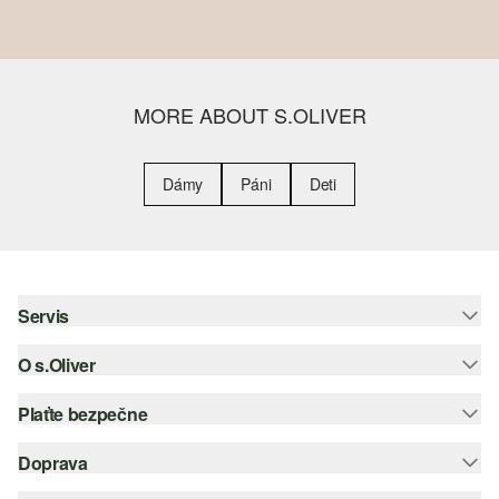
MORE ABOUT S.OLIVER
Dámy
Páni
Deti
Servis
O s.Oliver
Pomoc a FAQ
Nápoveda k veľkostiam
Plaťte bezpečne
Leták
Vrátenie
s.Oliver Group
Doprava
Kreditná karta
Oblečenie
Pracovné príležitosti