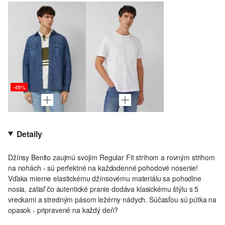
-48%
Detaily
Džínsy Benito zaujmú svojím Regular Fit strihom a rovným strihom
na nohách - sú perfektné na každodenné pohodové nosenie!
Vďaka mierne elastickému džínsovému materiálu sa pohodlne
nosia, zatiaľ čo autentické pranie dodáva klasickému štýlu s 5
vreckami a stredným pásom ležérny nádych. Súčasťou sú pútka na
opasok - pripravené na každý deň?