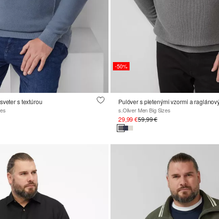
-50%
sveter s textúrou
Pulóver s pletenými vzormi a raglánov
zes
s.Oliver Men Big Sizes
29,99 €
59,99 €