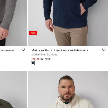
-42%
ými rukávmi
Mikina so šikmými vreckami a nášivkou loga
s.Oliver Men Big Sizes
39,99 €
69,99 €