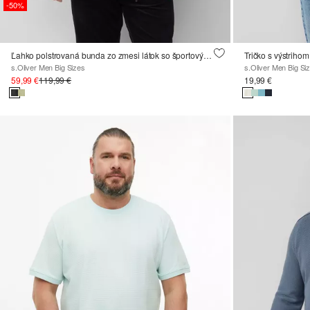
-50%
Ľahko polstrovaná bunda zo zmesi látok so športovými detailmi
Tričko s výstrihom
s.Oliver Men Big Sizes
s.Oliver Men Big Si
59,99 €
119,99 €
19,99 €