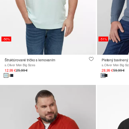
-50%
-51%
Štruktúrované tričko s lemovaním
Pletený bavlnený 
s.Oliver Men Big Sizes
s.Oliver Men Big Si
12,99 €
25,99 €
28,99 €
59,99 €