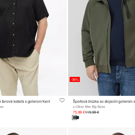
-36%
á ľanová košeľa s golierom Kent
zes
s.Oliver Men Big Sizes
75,99 €
119,99 €