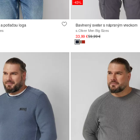
-43%
 a potlačou loga
Bavlnený sveter s náprsným vreckom
zes
s.Oliver Men Big Sizes
33,99 €
59,99 €