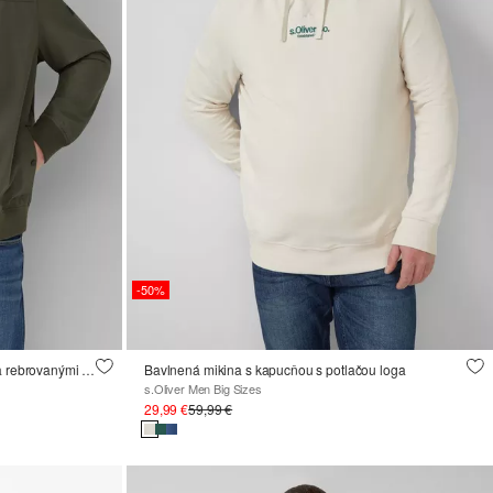
-50%
Športová blúzka so stojacím golierom a rebrovanými manžetami
Bavlnená mikina s kapucňou s potlačou loga
s.Oliver Men Big Sizes
29,99 €
59,99 €