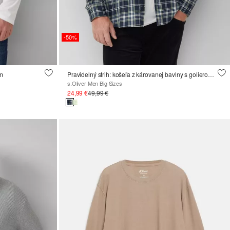
-50%
om
Pravidelný strih: košeľa z károvanej bavlny s golierom na gombíky
s.Oliver Men Big Sizes
24,99 €
49,99 €