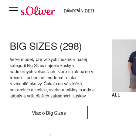
DÁMY
PÁNI
DETI
BIG SIZES
(298)
Veľké modely pre veľkých mužov: v našej
kategórii Big Sizes nájdete kúsky v
nadmerných veľkostiach, ktoré sú aktuálne v
trende – pohodlné, moderné a také
rozmanité ako vy. Čakajú na vás tričká,
polokošele a košele, svetre a mikiny, bundy a
ALL
kabáty a veľa ďalších základných kúskov.
Viac o Big Sizes