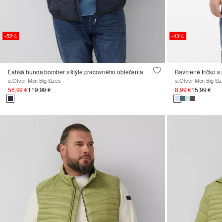
-52%
-43%
Ľahká bunda bomber v štýle pracovného oblečenia
Bavlnené tričko s
s.Oliver Men Big Sizes
s.Oliver Men Big Si
56,99 €
119,99 €
8,99 €
15,99 €