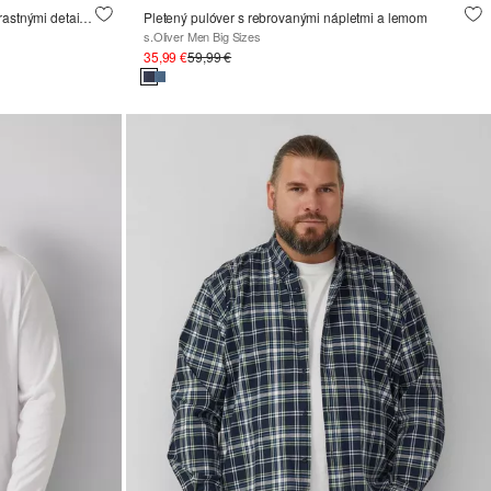
Polokošeľa z bavlneného piketu s kontrastnými detailmi
Pletený pulóver s rebrovanými nápletmi a lemom
s.Oliver Men Big Sizes
35,99 €
59,99 €