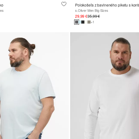
ko
zes
s.Oliver Men Big Sizes
29,99 €
35,99 €
+1