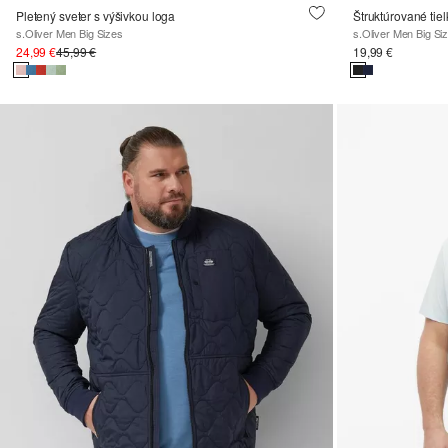
Pletený sveter s výšivkou loga
Štruktúrované tiel
s.Oliver Men Big Sizes
s.Oliver Men Big Si
24,99 €
45,99 €
19,99 €