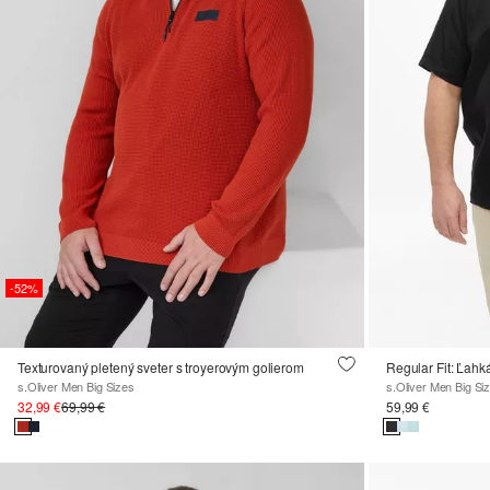
-52%
Texturovaný pletený sveter s troyerovým golierom
Regular Fit: Ľahk
s.Oliver Men Big Sizes
s.Oliver Men Big Si
32,99 €
69,99 €
59,99 €