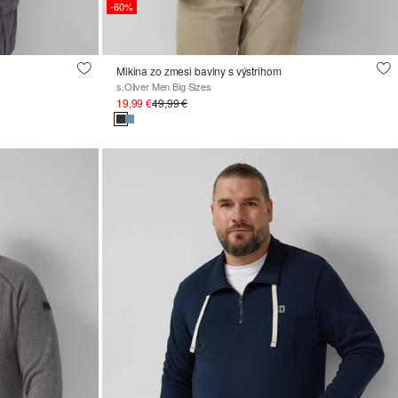
-60%
Mikina zo zmesi bavlny s výstrihom
s.Oliver Men Big Sizes
19,99 €
49,99 €