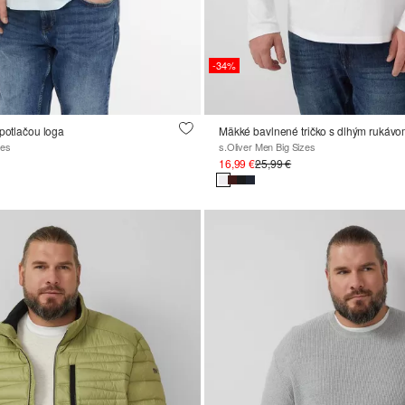
-34%
 potlačou loga
Mäkké bavlnené tričko s dlhým rukáv
zes
s.Oliver Men Big Sizes
16,99 €
25,99 €