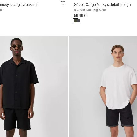
rmudy s cargo vreckami
Súbor: Cargo šortky s detailmi loga
zes
s.Oliver Men Big Sizes
59,99 €