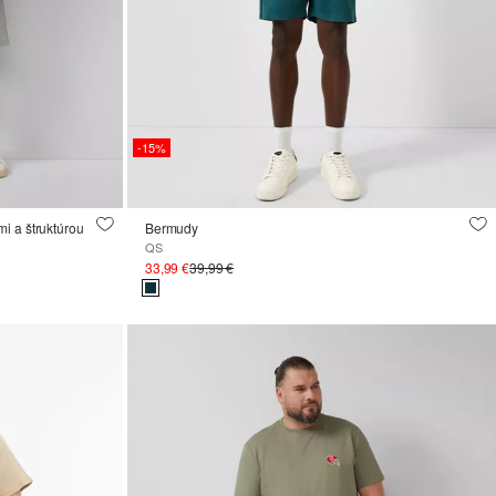
-15%
i a štruktúrou
Bermudy
QS
33,99 €
39,99 €