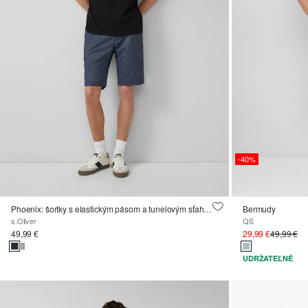
-40%
Phoenix: šortky s elastickým pásom a tunelovým sťahovaním
Bermudy
s.Oliver
QS
49,99 €
29,99 €
49,99 €
UDRŽATEĽNÉ