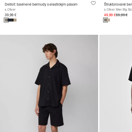
Detroit: bavlnené bermudy s elastickým pásom
Štruktúrované be
s.Oliver
s.Oliver Men Big Si
39,99 €
49,99 €
69,99 €