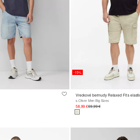
-15%
Vreckové bermudy Relaxed Fit s elas
s.Oliver Men Big Sizes
58,99 €
69,99 €