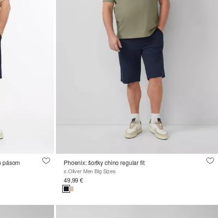
ým pásom
Phoenix: šortky chino regular fit
s.Oliver Men Big Sizes
49,99 €