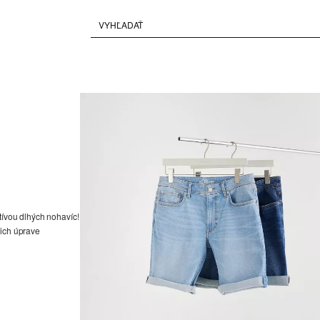
tívou dlhých nohavíc!
 ich úprave