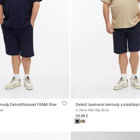
mudy Detroit/Relaxed Fit/Mid Rise
Detroit: bavlnené bermudy s elastick
zes
s.Oliver Men Big Sizes
49,99 €