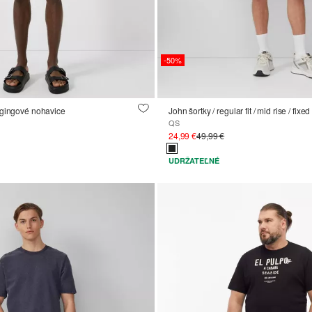
-50%
ggingové nohavice
John šortky / regular fit / mid rise / fixe
QS
24,99 €
49,99 €
UDRŽATEĽNÉ