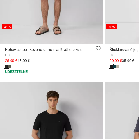
-41%
-16%
Nohavice teplákového strihu z vafľového piketu
Štruktúrované jo
QS
QS
26,99 €
45,99 €
29,99 €
35,99 €
UDRŽATEĽNÉ