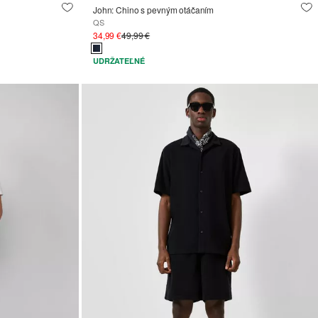
John: Chino s pevným otáčaním
QS
34,99 €
49,99 €
UDRŽATEĽNÉ