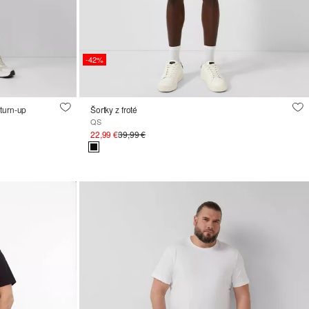
-42%
d turn-up
Šortky z froté
QS
22,99 €
39,99 €