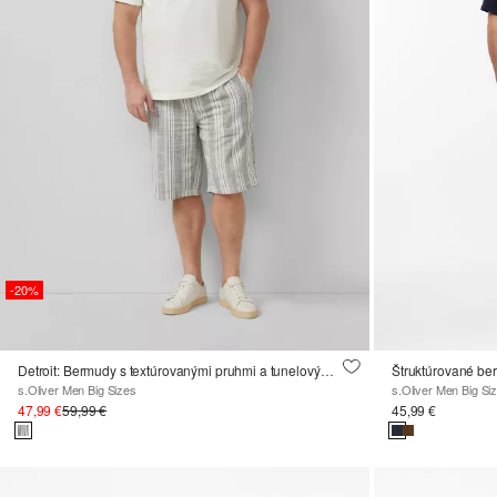
-20%
Detroit: Bermudy s textúrovanými pruhmi a tunelovým sťahovaním
Štruktúrované ber
s.Oliver Men Big Sizes
s.Oliver Men Big Si
47,99 €
59,99 €
45,99 €