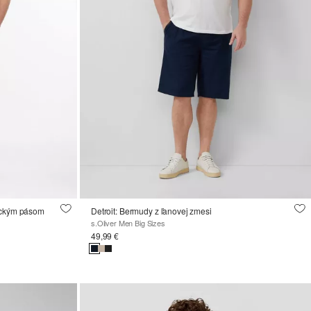
tickým pásom
Detroit: Bermudy z ľanovej zmesi
s.Oliver Men Big Sizes
49,99 €