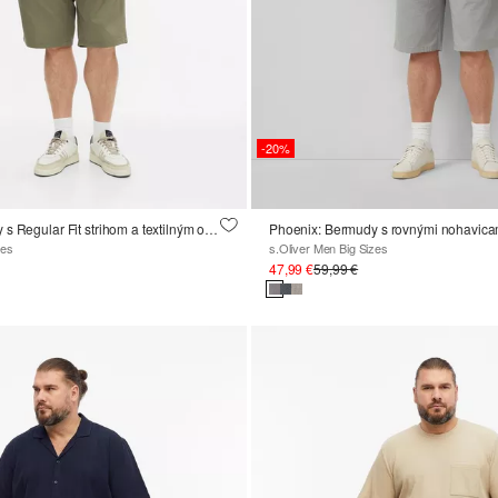
-20%
Phoenix: Bermudy s Regular Fit strihom a textilným opaskom
Phoenix: Bermudy s rovnými nohavicam
zes
s.Oliver Men Big Sizes
47,99 €
59,99 €