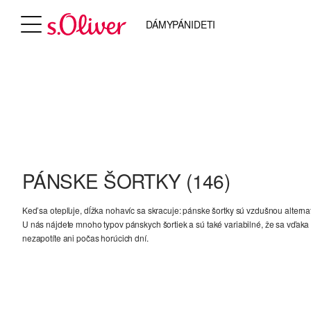
DÁMY
PÁNI
DETI
PÁNSKE ŠORTKY
(146)
Keď sa otepľuje, dĺžka nohavíc sa skracuje: pánske šortky sú vzdušnou alterna
U nás nájdete mnoho typov pánskych šortiek a sú také variabilné, že sa vďaka
nezapotíte ani počas horúcich dní.