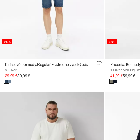
-25%
-30%
Džínsové bermudy/Regular Fit/stredne vysoký pás
s.Oliver
s.Oliver Men Big Si
29,99 €
39,99 €
41,99 €
59,99 €