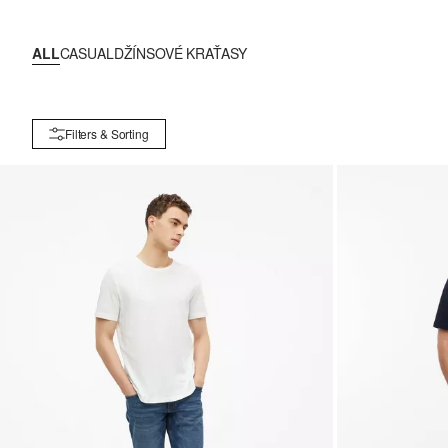
ALL
CASUAL
DŽÍNSOVÉ KRAŤASY
Filters & Sorting