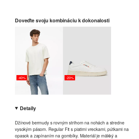
Doveďte svoju kombináciu k dokonalosti
-40%
-20%
Detaily
Džínové bermudy s rovným strihom na nohách a stredne
vysokým pásom. Regular Fit s piatimi vreckami, pútkami na
opasok a zapínaním na gombíky. Materiál je mäkký a