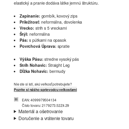
elastický a pranie dodáva látke jemnú štruktúru.
Zapínanie:
gombík, kovový zips
Príležitosť:
neformálna, dovolenka
Vrecko:
strih s 5 vreckami
Štýl:
neformálna
Pás:
s pútkami na opasok
Povrchová Úprava:
spratie
Výška Pásu:
stredne vysoký pás
Strih Nohavíc:
Straight Leg
Dĺžka Nohavíc:
bermudy
Nie ste si istí, akú veľkosť potrebujete?
Pozrite si nášho sprievodcu veľkosťami
EAN: 4099979504134
Číslo tovaru: 2179273.52Z4.29
Materiál a ošetrovanie
Doručenie a vrátenie tovaru
Látka:
Denim
Informácie o preprave