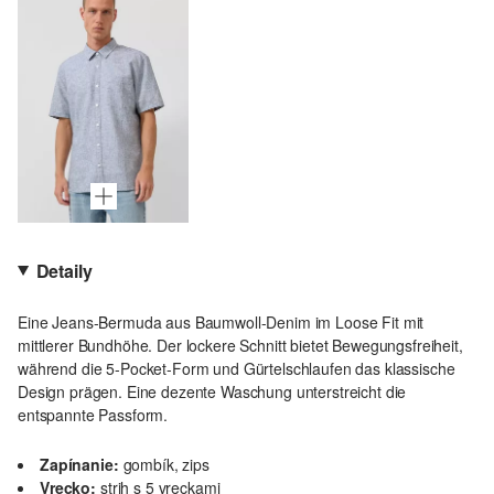
Detaily
Eine Jeans-Bermuda aus Baumwoll-Denim im Loose Fit mit
mittlerer Bundhöhe. Der lockere Schnitt bietet Bewegungsfreiheit,
während die 5-Pocket-Form und Gürtelschlaufen das klassische
Design prägen. Eine dezente Waschung unterstreicht die
entspannte Passform.
Zapínanie:
gombík, zips
Vrecko:
strih s 5 vreckami