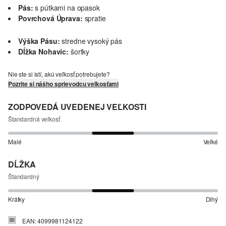
Pás:
s pútkami na opasok
Povrchová Úprava:
spratie
Výška Pásu:
stredne vysoký pás
Dĺžka Nohavíc:
šortky
Nie ste si istí, akú veľkosť potrebujete?
Pozrite si nášho sprievodcu veľkosťami
ZODPOVEDÁ UVEDENEJ VEĽKOSTI
Štandardná veľkosť
Malé
Veľké
DĹŽKA
Štandardný
Krátky
Dlhý
EAN: 4099981124122