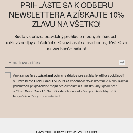
PRIHLÁSTE SA K ODBERU
NEWSLETTERA A ZÍSKAJTE 10%
ZĽAVU NA VŠETKO!
Buďte v obraze: pravidelný prehľad o módnych trendoch,
exkluzívne tipy a inšpirácie, zľavové akcie a ako bonus, 10% zľava
na váš budúci nákup!
Áno, súhlasím so
pre zasielanie letáka spoločnosti
zásadami ochrany údajov
s.Oliver Bernd Freier GmbH & Co. KG a chcem dostavať informácie o ponukách a
produktoch prispôsobené mojim preferenciám a súhlasím, aby spoločnosť
s.Oliver Sales GmbH & Co. KG vytvorila na tento účel používateľský profil
fungujúci na rôznych zariadeniach.
MORE ABOUT S.OLIVER