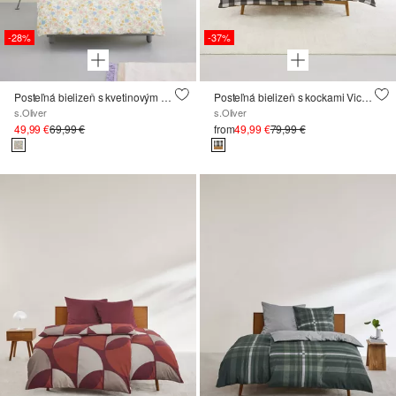
-28%
-37%
Posteľná bielizeň s kvetinovým vzorom
Posteľná bielizeň s kockami Vichy v súprave
s.Oliver
s.Oliver
49,99 €
69,99 €
from
49,99 €
79,99 €