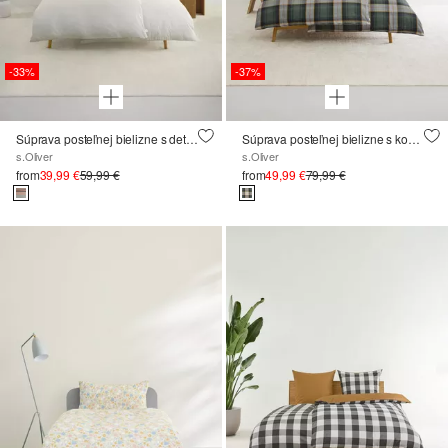
-33%
-37%
Súprava posteľnej bielizne s detailmi pruhov
Súprava posteľnej bielizne s kontrolným vzorom
s.Oliver
s.Oliver
from
39,99 €
59,99 €
from
49,99 €
79,99 €