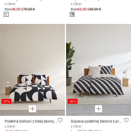
s.Oliver
s.Oliver
from
49,99 €
79,99 €
from
49,99 €
69,99 €
-37%
-30%
Posteľná bielizeň z čistej bavlny s geometrickým vzorom
Súprava posteľnej bielizne s pruhovanými detailmi
s.Oliver
s.Oliver