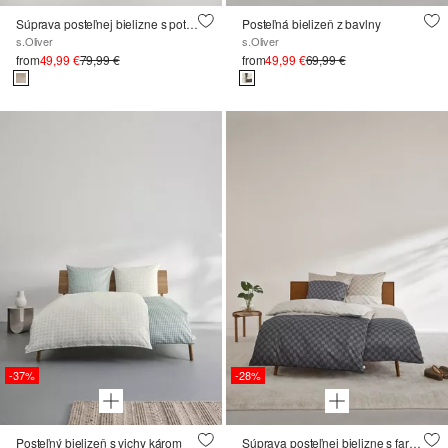
Súprava posteľnej bielizne s potlačou loga
Posteľná bielizeň z bavlny
s.Oliver
s.Oliver
from
49,99 €
79,99 €
from
49,99 €
69,99 €
-37%
-28%
Posteľný bielizeň s vichy károm
Súprava posteľnej bielizne s farebným blokovaním a kockami