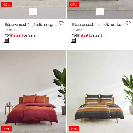
-28%
-37%
Súprava posteľnej bielizne s grafickým vzorom
Súprava posteľnej bielizne s kontrolnými údajmi
s.Oliver
s.Oliver
from
49,99 €
69,99 €
from
49,99 €
79,99 €
-14%
-28%