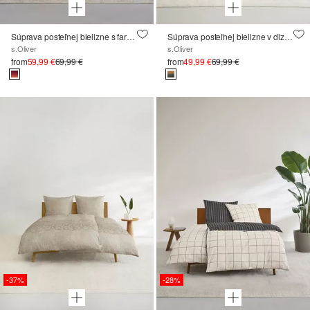
Súprava posteľnej bielizne s farebným gradientom
Súprava posteľnej bielizne v dizajne farebného blokovania
s.Oliver
s.Oliver
from
59,99 €
69,99 €
from
49,99 €
69,99 €
-37%
-28%