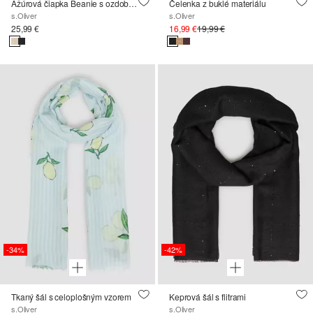
Ažúrová čiapka Beanie s ozdobnou aplikáciou
Čelenka z buklé materiálu
s.Oliver
s.Oliver
25,99 €
16,99 €
19,99 €
-34%
-42%
Tkaný šál s celoplošným vzorem
Keprová šál s flitrami
s.Oliver
s.Oliver