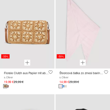
-33%
-50%
Florale Clutch aus Papier mit abnehmbarem Gurt
Štvorcová šatka zo zmesi bavlny a viskózy s ornamentálnym vzorom
s.Oliver
s.Oliver
19,99 €
29,99 €
14,99 €
29,99 €