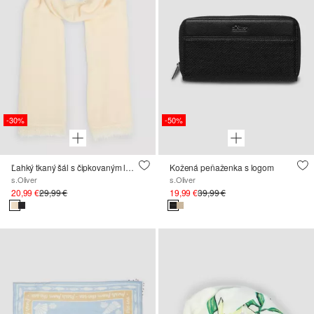
-30%
-50%
Ľahký tkaný šál s čipkovaným lemom
Kožená peňaženka s logom
s.Oliver
s.Oliver
20,99 €
29,99 €
19,99 €
39,99 €