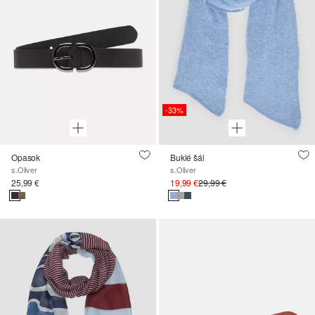
-33%
Opasok
Buklé šál
s.Oliver
s.Oliver
25,99 €
19,99 €
29,99 €