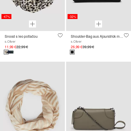
-47%
-32%
Snood s leo potlačou
Shoulder-Bag aus Ajourstrick mit verstellbarem Schultergurt
s.Oliver
s.Oliver
11,99 €
22,99 €
26,99 €
39,99 €