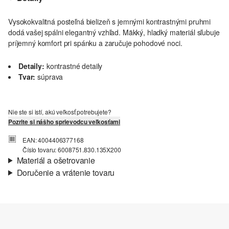
Vysokokvalitná posteľná bielizeň s jemnými kontrastnými pruhmi
dodá vašej spálni elegantný vzhľad. Mäkký, hladký materiál sľubuje
príjemný komfort pri spánku a zaručuje pohodové noci.
Detaily:
kontrastné detaily
Tvar:
súprava
Nie ste si istí, akú veľkosť potrebujete?
Pozrite si nášho sprievodcu veľkosťami
EAN: 4004406377168
Číslo tovaru: 6008751.830.135X200
Materiál a ošetrovanie
Doručenie a vrátenie tovaru
Vlastnosti:
mäkký, hladký
Informácie o preprave
Materiál:
Bavlna
Vaša objednávka bude odoslaná do 4-8 pracovných dní
prostredníctvom Slovenská pošta. Prepravné náklady na