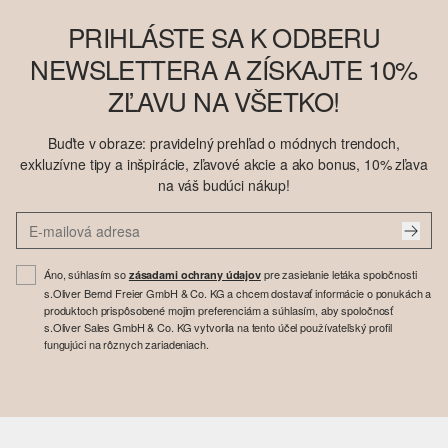
PRIHLÁSTE SA K ODBERU
NEWSLETTERA A ZÍSKAJTE 10%
ZĽAVU NA VŠETKO!
Buďte v obraze: pravidelný prehľad o módnych trendoch,
exkluzívne tipy a inšpirácie, zľavové akcie a ako bonus, 10% zľava
na váš budúci nákup!
Áno, súhlasím so
pre zasielanie letáka spoločnosti
zásadami ochrany údajov
s.Oliver Bernd Freier GmbH & Co. KG a chcem dostavať informácie o ponukách a
produktoch prispôsobené mojim preferenciám a súhlasím, aby spoločnosť
s.Oliver Sales GmbH & Co. KG vytvorila na tento účel používateľský profil
fungujúci na rôznych zariadeniach.