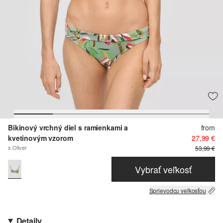
Bikinový vrchný diel s ramienkami a
from
kvetinovým vzorom
27,99 €
s.Oliver
53,99 €
Vybrať veľkosť
Sprievodcu veľkosťou
Detaily