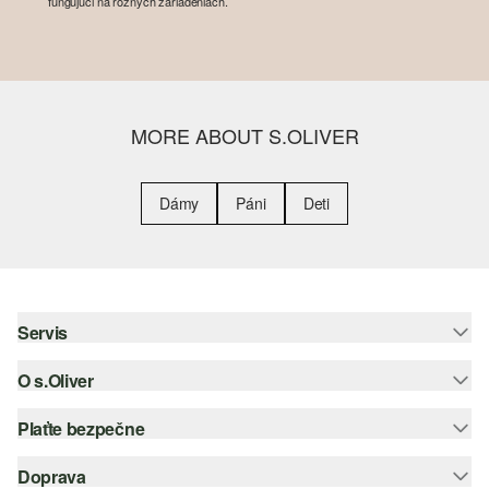
fungujúci na rôznych zariadeniach.
MORE ABOUT S.OLIVER
Dámy
Páni
Deti
Servis
O s.Oliver
Pomoc a FAQ
Nápoveda k veľkostiam
Plaťte bezpečne
Leták
Vrátenie
s.Oliver Group
Doprava
Kreditná karta