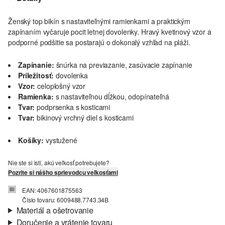
Ženský top bikín s nastaviteľnými ramienkami a praktickým
zapínaním vyčaruje pocit letnej dovolenky. Hravý kvetinový vzor a
podporné podšitie sa postarajú o dokonalý vzhľad na pláži.
Zapínanie:
šnúrka na previazanie, zasúvacie zapínanie
Príležitosť:
dovolenka
Vzor:
celoplošný vzor
Ramienka:
s nastaviteľnou dĺžkou, odopínateľná
Tvar:
podprsenka s kosticami
Tvar:
bikinový vrchný diel s kosticami
Košíky:
vystužené
Nie ste si istí, akú veľkosť potrebujete?
Pozrite si nášho sprievodcu veľkosťami
EAN: 4067601875563
Číslo tovaru: 6009488.7743.34B
Materiál a ošetrovanie
Doručenie a vrátenie tovaru