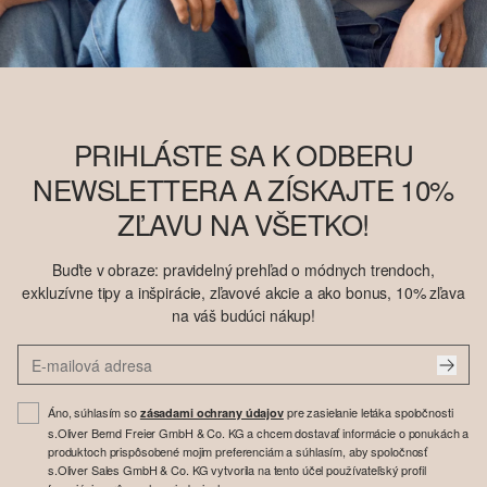
PRIHLÁSTE SA K ODBERU
NEWSLETTERA A ZÍSKAJTE 10%
ZĽAVU NA VŠETKO!
Buďte v obraze: pravidelný prehľad o módnych trendoch,
exkluzívne tipy a inšpirácie, zľavové akcie a ako bonus, 10% zľava
na váš budúci nákup!
Áno, súhlasím so
pre zasielanie letáka spoločnosti
zásadami ochrany údajov
s.Oliver Bernd Freier GmbH & Co. KG a chcem dostavať informácie o ponukách a
produktoch prispôsobené mojim preferenciám a súhlasím, aby spoločnosť
s.Oliver Sales GmbH & Co. KG vytvorila na tento účel používateľský profil