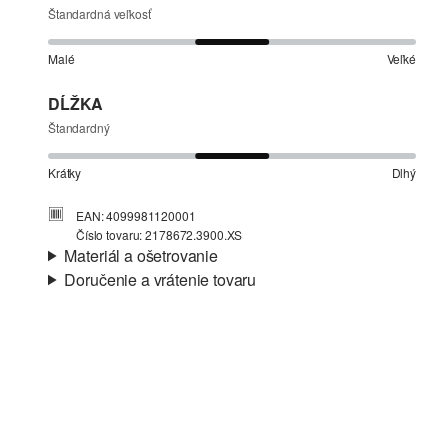
Štandardná veľkosť
Malé
Veľké
DĹŽKA
Štandardný
Krátky
Dlhý
EAN: 4099981120001
Číslo tovaru: 2178672.3900.XS
Materiál a ošetrovanie
Doručenie a vrátenie tovaru
Vlastnosti:
vo vnútri jemný a teplý
Informácie o preprave
Materiál:
Polyester
Vaša objednávka bude odoslaná do 4-8 pracovných dní
prostredníctvom Slovenská pošta. Prepravné náklady na
štandardné doručenie sú 4,95 €