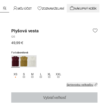
MÔJ ÚČET
ZOZNAM ŽELANÍ
NÁKUPNÝ KOŠÍK
Plyšová vesta
QS
49,99 €
Farba
bordová
XS
S
M
L
XL
XXL
K DISPOZÍCII IBA 1
THIS SIZE IS CURRENTLY OUT OF STOCK
THIS SIZE IS CURRENTLY OUT OF STOCK
THIS SIZE IS CURRENTLY OUT OF STOCK
THIS SIZE IS CURRENTLY OUT OF STOCK
THIS SIZE IS CURRENTLY OUT OF 
Sprievodcu veľkosťou
Vybrať veľkosť