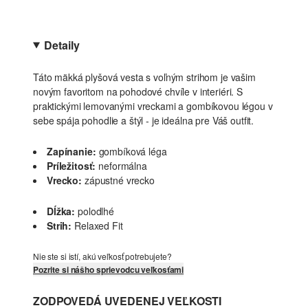
Detaily
Táto mäkká plyšová vesta s voľným strihom je vašim
novým favoritom na pohodové chvíle v interiéri. S
praktickými lemovanými vreckami a gombíkovou légou v
sebe spája pohodlie a štýl - je ideálna pre Váš outfit.
Zapínanie:
gombíková léga
Príležitosť:
neformálna
Vrecko:
zápustné vrecko
Dĺžka:
polodlhé
Strih:
Relaxed Fit
Nie ste si istí, akú veľkosť potrebujete?
Pozrite si nášho sprievodcu veľkosťami
ZODPOVEDÁ UVEDENEJ VEĽKOSTI