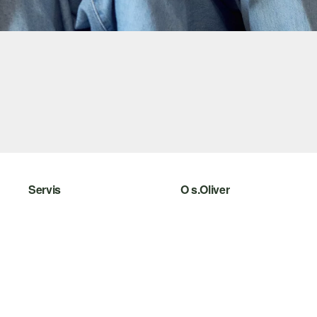
Servis
O s.Oliver
Pomoc a FAQ
Leták
Nápoveda k veľkostiam
s.Oliver Group
Vrátenie
Pracovné príležitosti
Oblečenie
Zoznam želaní