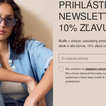
PRIHLÁST
NEWSLETT
10% ZĽAV
Buďte v obraze: pravidelný prehľ
akcie a ako bonus, 10% zľava n
Áno, súhlasím so
zásadami ochran
KG a chcem dostavať informácie o 
spoločnosť s.Oliver Sales GmbH & Co
zariadeniach.