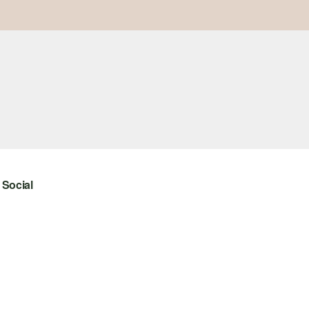
Social
instagram
facebook
pinterest
youtube