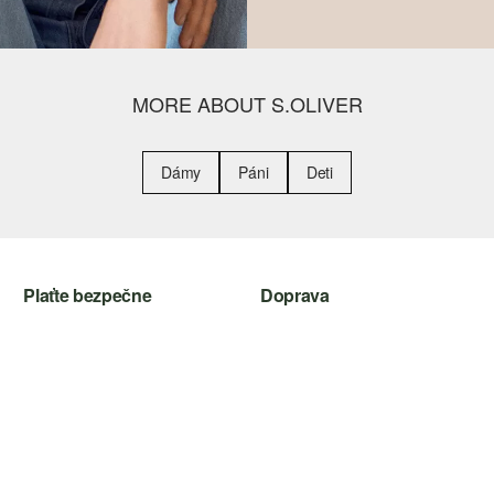
MORE ABOUT S.OLIVER
Dámy
Páni
Deti
Plaťte bezpečne
Doprava
Kreditná karta
Slovenská pošta
PayPal
Dobierka
Klarna