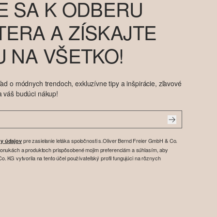
E SA K ODBERU
ERA A ZÍSKAJTE
U NA VŠETKO!
ad o módnych trendoch, exkluzívne tipy a inšpirácie, zľavové
a váš budúci nákup!
pre zasielanie letáka spoločnosti s.Oliver Bernd Freier GmbH & Co.
y údajov
ponukách a produktoch prispôsobené mojim preferenciám a súhlasím, aby
. KG vytvorila na tento účel používateľský profil fungujúci na rôznych