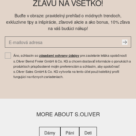
ZĽAVU NA VŠETKO!
Buďte v obraze: pravidelný prehľad o módnych trendoch,
exkluzívne tipy a inšpirácie, zľavové akcie a ako bonus, 10% zľava
na váš budúci nákup!
Áno, súhlasím so
pre zasielanie letáka spoločnosti
zásadami ochrany údajov
s.Oliver Bernd Freier GmbH & Co. KG a chcem dostavať informácie o ponukách a
produktoch prispôsobené mojim preferenciám a súhlasím, aby spoločnosť
s.Oliver Sales GmbH & Co. KG vytvorila na tento účel používateľský profil
fungujúci na rôznych zariadeniach.
MORE ABOUT S.OLIVER
Dámy
Páni
Deti