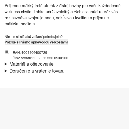
Príjemne mäkký froté uterák z čistej bavlny pre vaše každodenné
wellness chvíle. Ľahko udržiavateľný a rýchloschnúci uterák vás
rozmaznáva svojou jemnou, nekĺzavou kvalitou a príjemne
mäkkým pocitom.
Nie ste si istí, akú veľkosť potrebujete?
Pozrite si nášho sprievodcu veľkosťami
EAN: 4004406400729
Číslo tovaru: 6009353.330.050X100
Materiál a ošetrovanie
Doručenie a vrátenie tovaru
Látka:
froté
Informácie o preprave
Vlastnosti:
mäkký, mäkký, jemný, nenáročný na údržbu,
pevný, rýchloschnúci
Vaša objednávka bude odoslaná do 4-8 pracovných dní
Materiál:
Bavlna
prostredníctvom Slovenská pošta. Prepravné náklady na
štandardné doručenie sú 4,95 €
Vrátenie tovaru