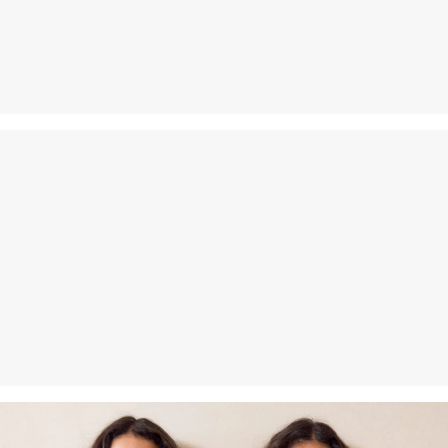
Svoj tovar nám môžete bezplatne vrátiť do 14 dní.