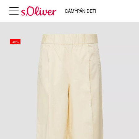
DÁMY
PÁNI
DETI
-40%