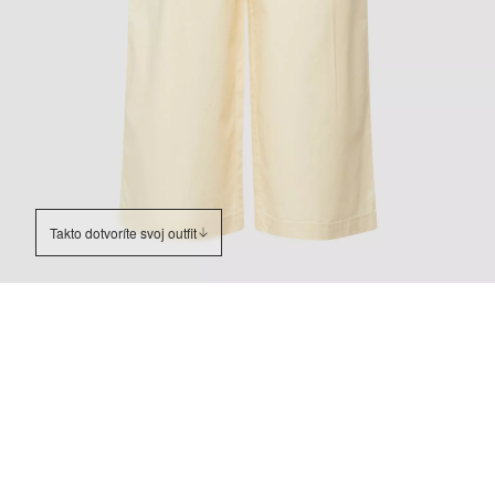
Takto dotvoríte svoj outfit