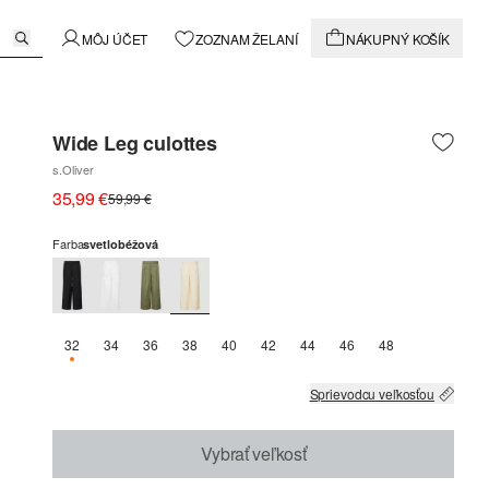
MÔJ ÚČET
ZOZNAM ŽELANÍ
NÁKUPNÝ KOŠÍK
Wide Leg culottes
s.Oliver
35,99 €
59,99 €
Farba
svetlobéžová
32
34
36
38
40
42
44
46
48
K DISPOZÍCII IBA 1
Sprievodcu veľkosťou
Vybrať veľkosť