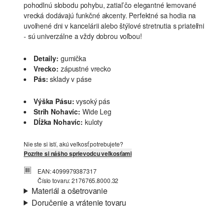
pohodlnú slobodu pohybu, zatiaľ čo elegantné lemované
vrecká dodávajú funkčné akcenty. Perfektné sa hodia na
uvoľnené dni v kancelárii alebo štýlové stretnutia s priateľmi
- sú univerzálne a vždy dobrou voľbou!
Detaily:
gumička
Vrecko:
zápustné vrecko
Pás:
sklady v páse
Výška Pásu:
vysoký pás
Strih Nohavíc:
Wide Leg
Dĺžka Nohavíc:
kuloty
Nie ste si istí, akú veľkosť potrebujete?
Pozrite si nášho sprievodcu veľkosťami
EAN: 4099979387317
Číslo tovaru: 2176765.8000.32
Materiál a ošetrovanie
Doručenie a vrátenie tovaru
Látka:
keper
Informácie o preprave