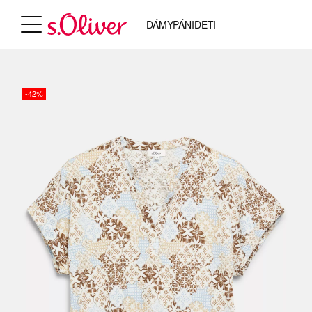
DÁMY
PÁNI
DETI
-42%