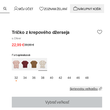
MÔJ ÚČET
ZOZNAM ŽELANÍ
NÁKUPNÝ KOŠÍK
Tričko z krepového džerseja
s.Oliver
22,99 €
39,99 €
Farba
piesková
32
34
36
38
40
42
44
46
48
K DISPOZÍCII IBA 3
Sprievodcu veľkosťou
Vybrať veľkosť