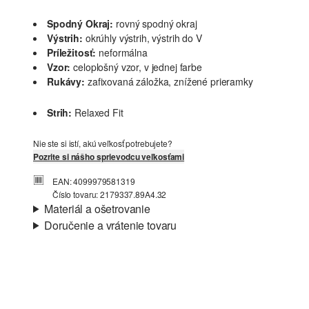
Spodný Okraj:
rovný spodný okraj
Výstrih:
okrúhly výstrih, výstrih do V
Príležitosť:
neformálna
Vzor:
celoplošný vzor, v jednej farbe
Rukávy:
zafixovaná záložka, znížené prieramky
Strih:
Relaxed Fit
Nie ste si istí, akú veľkosť potrebujete?
Pozrite si nášho sprievodcu veľkosťami
EAN: 4099979581319
Číslo tovaru: 2179337.89A4.32
Materiál a ošetrovanie
Doručenie a vrátenie tovaru
Látka:
džersej
Informácie o preprave
Vlastnosti:
štruktúrny
Materiál:
polyesterová zmes
Vaša objednávka bude odoslaná do 4-8 pracovných dní
prostredníctvom Slovenská pošta. Prepravné náklady na
štandardné doručenie sú 4,95 €