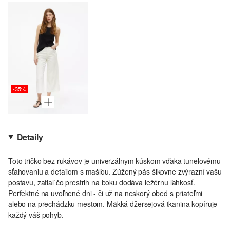
-35%
Detaily
Toto tričko bez rukávov je univerzálnym kúskom vďaka tunelovému
sťahovaniu a detailom s mašľou. Zúžený pás šikovne zvýrazní vašu
postavu, zatiaľ čo prestrih na boku dodáva ležérnu ľahkosť.
Perfektné na uvoľnené dni - či už na neskorý obed s priateľmi
alebo na prechádzku mestom. Mäkká džersejová tkanina kopíruje
každý váš pohyb.