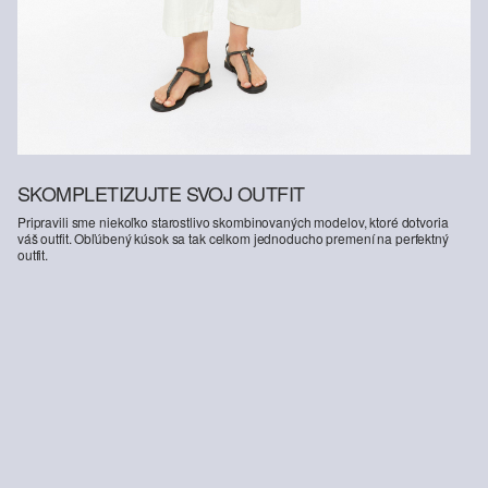
SKOMPLETIZUJTE SVOJ OUTFIT
Pripravili sme niekoľko starostlivo skombinovaných modelov, ktoré dotvoria
váš outfit. Obľúbený kúsok sa tak celkom jednoducho premení na perfektný
outfit.