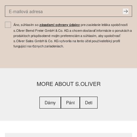
Áno, súhlasím so
pre zasielanie letáka spoločnosti
zásadami ochrany údajov
s.Oliver Bernd Freier GmbH & Co. KG a chcem dostavať informácie o ponukách a
produktoch prispôsobené mojim preferenciám a súhlasím, aby spoločnosť
s.Oliver Sales GmbH & Co. KG vytvorila na tento účel používateľský profil
fungujúci na rôznych zariadeniach.
MORE ABOUT S.OLIVER
Dámy
Páni
Deti