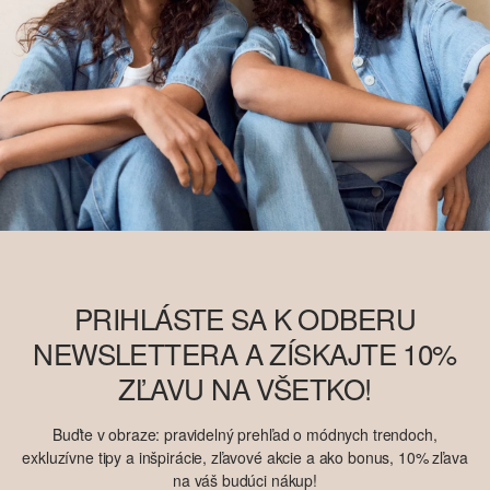
PRIHLÁSTE SA K ODBERU
NEWSLETTERA A ZÍSKAJTE 10%
ZĽAVU NA VŠETKO!
Buďte v obraze: pravidelný prehľad o módnych trendoch,
exkluzívne tipy a inšpirácie, zľavové akcie a ako bonus, 10% zľava
na váš budúci nákup!