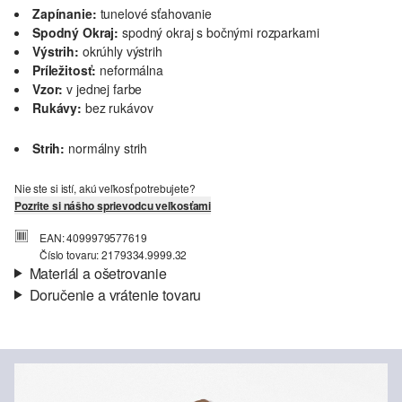
Zapínanie:
tunelové sťahovanie
Spodný Okraj:
spodný okraj s bočnými rozparkami
Výstrih:
okrúhly výstrih
Príležitosť:
neformálna
Vzor:
v jednej farbe
Rukávy:
bez rukávov
Strih:
normálny strih
Nie ste si istí, akú veľkosť potrebujete?
Pozrite si nášho sprievodcu veľkosťami
EAN: 4099979577619
Číslo tovaru: 2179334.9999.32
Materiál a ošetrovanie
Doručenie a vrátenie tovaru
Látka:
džersej
Informácie o preprave
Vlastnosti:
mäkký
Materiál:
Bavlna
Vaša objednávka bude odoslaná do 4-8 pracovných dní
prostredníctvom Slovenská pošta. Prepravné náklady na