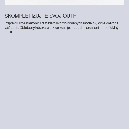
SKOMPLETIZUJTE SVOJ OUTFIT
Pripravili sme niekoľko starostlivo skombinovaných modelov, ktoré dotvoria
váš outfit. Obľúbený kúsok sa tak celkom jednoducho premení na perfektný
outfit.
Džínsy Casby / Uvoľnený strih / Stredná výška / Rovná noha