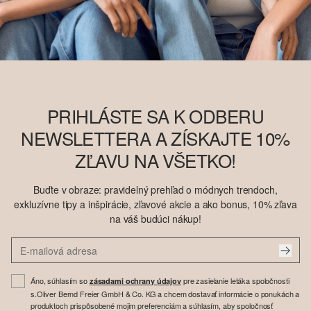
PRIHLÁSTE SA K ODBERU
NEWSLETTERA A ZÍSKAJTE 10%
ZĽAVU NA VŠETKO!
Buďte v obraze: pravidelný prehľad o módnych trendoch,
exkluzívne tipy a inšpirácie, zľavové akcie a ako bonus, 10% zľava
na váš budúci nákup!
Áno, súhlasím so
pre zasielanie letáka spoločnosti
zásadami ochrany údajov
s.Oliver Bernd Freier GmbH & Co. KG a chcem dostavať informácie o ponukách a
produktoch prispôsobené mojim preferenciám a súhlasím, aby spoločnosť