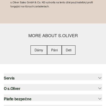
s.Oliver Sales GmbH & Co. KG vytvorila na tento účel používateľský profil
fungujúci na rôznych zariadeniach.
MORE ABOUT S.OLIVER
Dámy
Páni
Deti
Servis
O s.Oliver
Pomoc a FAQ
Nápoveda k veľkostiam
Plaťte bezpečne
Leták
Vrátenie