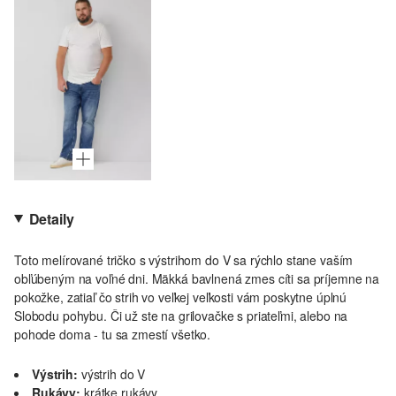
Detaily
Toto melírované tričko s výstrihom do V sa rýchlo stane vaším
obľúbeným na voľné dni. Mäkká bavlnená zmes cíti sa príjemne na
pokožke, zatiaľ čo strih vo veľkej veľkosti vám poskytne úplnú
Slobodu pohybu. Či už ste na grilovačke s priateľmi, alebo na
pohode doma - tu sa zmestí všetko.
Výstrih:
výstrih do V
Rukávy:
krátke rukávy