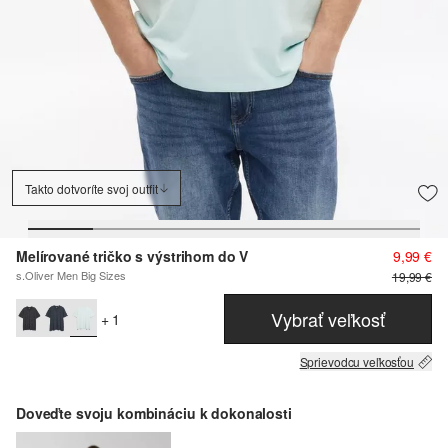
Takto dotvoríte svoj outfit
Melírované tričko s výstrihom do V
9,99 €
s.Oliver Men Big Sizes
19,99 €
Vybrať veľkosť
+ 1
Sprievodcu veľkosťou
Doveďte svoju kombináciu k dokonalosti