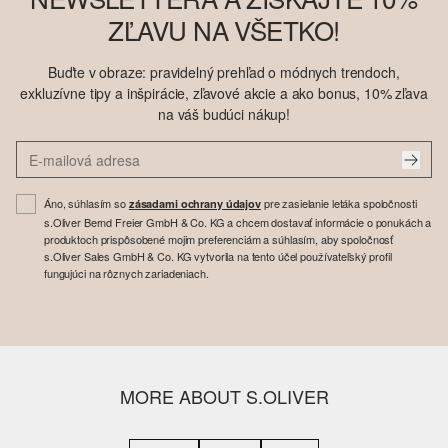
ZĽAVU NA VŠETKO!
Buďte v obraze: pravidelný prehľad o módnych trendoch,
exkluzívne tipy a inšpirácie, zľavové akcie a ako bonus, 10% zľava
na váš budúci nákup!
Áno, súhlasím so
pre zasielanie letáka spoločnosti
zásadami ochrany údajov
s.Oliver Bernd Freier GmbH & Co. KG a chcem dostavať informácie o ponukách a
produktoch prispôsobené mojim preferenciám a súhlasím, aby spoločnosť
s.Oliver Sales GmbH & Co. KG vytvorila na tento účel používateľský profil
fungujúci na rôznych zariadeniach.
MORE ABOUT S.OLIVER