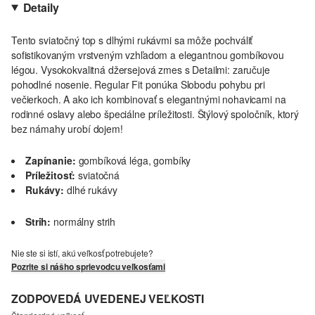
Detaily
Tento sviatočný top s dlhými rukávmi sa môže pochváliť
sofistikovaným vrstveným vzhľadom a elegantnou gombíkovou
légou. Vysokokvalitná džersejová zmes s Detailmi: zaručuje
pohodlné nosenie. Regular Fit ponúka Slobodu pohybu pri
večierkoch. A ako ich kombinovať s elegantnými nohavicami na
rodinné oslavy alebo špeciálne príležitosti. Štýlový spoločník, ktorý
bez námahy urobí dojem!
Zapínanie:
gombíková léga, gombíky
Príležitosť:
sviatočná
Rukávy:
dlhé rukávy
Strih:
normálny strih
Nie ste si istí, akú veľkosť potrebujete?
Pozrite si nášho sprievodcu veľkosťami
ZODPOVEDÁ UVEDENEJ VEĽKOSTI