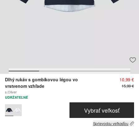
Dlhý rukáv s gombíkovou légou vo
10,99 €
vrstvenom vzhľade
15,99 €
s.Oliver
UDRŽATEĽNÉ
Vybrať veľkosť
Sprievodcu veľkosťou