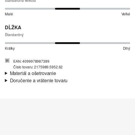
Štandardná veľkosť
Malé
Veľké
DĹŽKA
Štandardný
Krátky
Dlhý
EAN: 4099978987389
Číslo tovaru: 2175989.5952.62
Materiál a ošetrovanie
Doručenie a vrátenie tovaru
Látka:
džersej, tkanina
Informácie o preprave
Materiál:
Bavlna
Vaša objednávka bude odoslaná do 4-8 pracovných dní
prostredníctvom Slovenská pošta. Prepravné náklady na
štandardné doručenie sú 4,95 €
Vrátenie tovaru