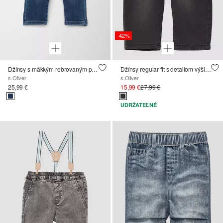
-42%
Džínsy s mäkkým rebrovaným pásom
Džínsy regular fit s detailom výšivky / mäkká a teplá vnútorná strana
s.Oliver
s.Oliver
25,99 €
15,99 €
27,99 €
UDRŽATEĽNÉ