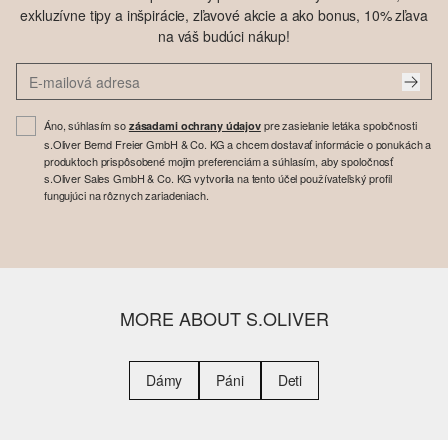
exkluzívne tipy a inšpirácie, zľavové akcie a ako bonus, 10% zľava
na váš budúci nákup!
Áno, súhlasím so
pre zasielanie letáka spoločnosti
zásadami ochrany údajov
s.Oliver Bernd Freier GmbH & Co. KG a chcem dostavať informácie o ponukách a
produktoch prispôsobené mojim preferenciám a súhlasím, aby spoločnosť
s.Oliver Sales GmbH & Co. KG vytvorila na tento účel používateľský profil
fungujúci na rôznych zariadeniach.
MORE ABOUT S.OLIVER
Dámy
Páni
Deti