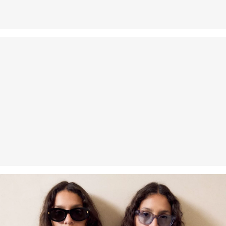
Nečistiť chemicky
Žehliť pri stredne vysokej teplote