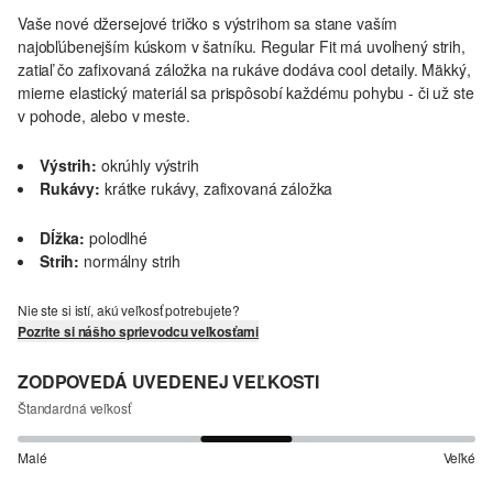
Vaše nové džersejové tričko s výstrihom sa stane vaším
najobľúbenejším kúskom v šatníku. Regular Fit má uvoľnený strih,
zatiaľ čo zafixovaná záložka na rukáve dodáva cool detaily. Mäkký,
mierne elastický materiál sa prispôsobí každému pohybu - či už ste
v pohode, alebo v meste.
Výstrih:
okrúhly výstrih
Rukávy:
krátke rukávy, zafixovaná záložka
Dĺžka:
polodlhé
Strih:
normálny strih
Nie ste si istí, akú veľkosť potrebujete?
Pozrite si nášho sprievodcu veľkosťami
ZODPOVEDÁ UVEDENEJ VEĽKOSTI
Štandardná veľkosť
Malé
Veľké