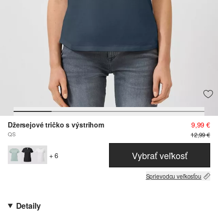
Džersejové tričko s výstrihom
9,99 €
QS
12,99 €
Vybrať veľkosť
+ 6
Sprievodcu veľkosťou
Detaily