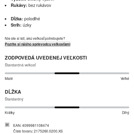
Rukávy:
bez rukávov
Dĺžka:
polodlhé
Strih:
úzky
Nie ste si istí, akú veľkosť potrebujete?
Pozrite si nášho sprievodcu veľkosťami
ZODPOVEDÁ UVEDENEJ VEĽKOSTI
Štandardná veľkosť
Malé
Veľké
DĹŽKA
Štandardný
Krátky
Dlhý
EAN: 4099981108474
Číslo tovaru: 2175260.0200.XS