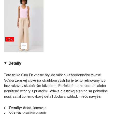
-13%
Detaily
Toto tielko Slim Fit vnesie štýl do vášho každodenného života!
Vďaka ženskej čipke na okrúhlom výstrihu je tento rebrovaný top
bez rukávov skutočným lákadlom. Perfektné na horúce dni alebo
nenútené večery s priateľmi. Vďaka elastickej tkanine sa pohodlne
nosí, zatiaľ čo lemovkový detail dodáva vzhľadu niečo navyše.
Detaily:
čipka, lemovka
Výstrih:
okrúhly výstrih