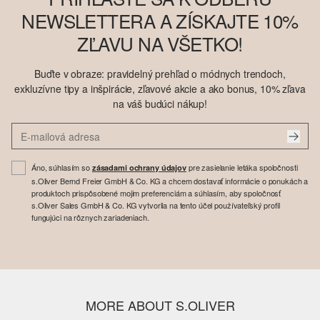
NEWSLETTERA A ZÍSKAJTE 10%
ZĽAVU NA VŠETKO!
Buďte v obraze: pravidelný prehľad o módnych trendoch,
exkluzívne tipy a inšpirácie, zľavové akcie a ako bonus, 10% zľava
na váš budúci nákup!
Áno, súhlasím so
pre zasielanie letáka spoločnosti
zásadami ochrany údajov
s.Oliver Bernd Freier GmbH & Co. KG a chcem dostavať informácie o ponukách a
produktoch prispôsobené mojim preferenciám a súhlasím, aby spoločnosť
s.Oliver Sales GmbH & Co. KG vytvorila na tento účel používateľský profil
fungujúci na rôznych zariadeniach.
MORE ABOUT S.OLIVER