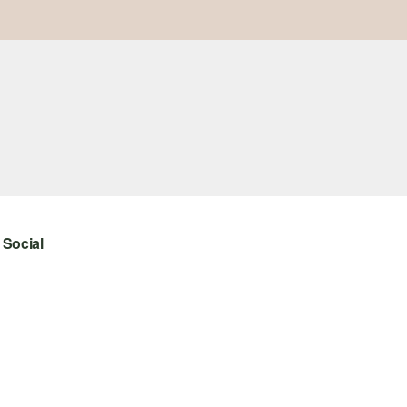
Social
instagram
facebook
pinterest
youtube