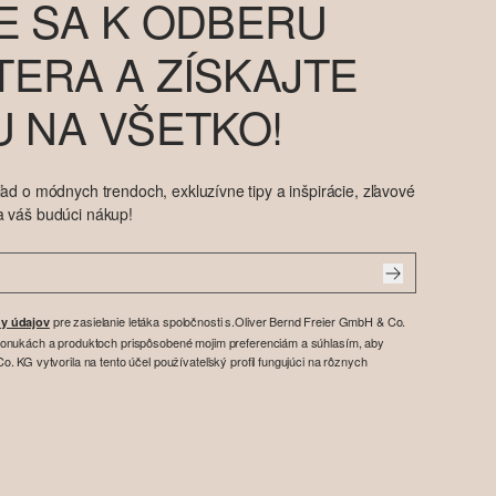
E SA K ODBERU
ERA A ZÍSKAJTE
U NA VŠETKO!
ad o módnych trendoch, exkluzívne tipy a inšpirácie, zľavové
a váš budúci nákup!
pre zasielanie letáka spoločnosti s.Oliver Bernd Freier GmbH & Co.
y údajov
ponukách a produktoch prispôsobené mojim preferenciám a súhlasím, aby
. KG vytvorila na tento účel používateľský profil fungujúci na rôznych