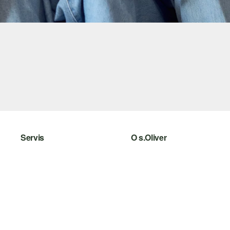
Servis
O s.Oliver
Pomoc a FAQ
Leták
Nápoveda k veľkostiam
s.Oliver Group
Vrátenie
Pracovné príležitosti
Oblečenie
Zoznam želaní