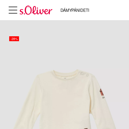
DÁMY
PÁNI
DETI
-28%