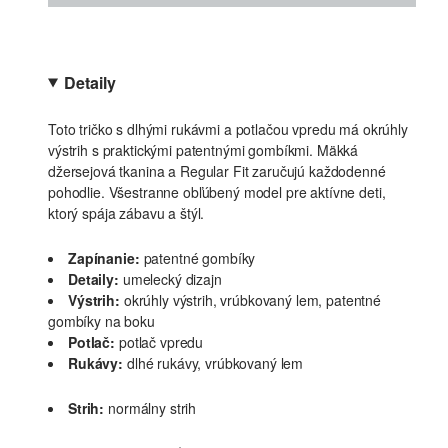
Detaily
Toto tričko s dlhými rukávmi a potlačou vpredu má okrúhly
výstrih s praktickými patentnými gombíkmi. Mäkká
džersejová tkanina a Regular Fit zaručujú každodenné
pohodlie. Všestranne obľúbený model pre aktívne deti,
ktorý spája zábavu a štýl.
Zapínanie:
patentné gombíky
Detaily:
umelecký dizajn
Výstrih:
okrúhly výstrih, vrúbkovaný lem, patentné
gombíky na boku
Potlač:
potlač vpredu
Rukávy:
dlhé rukávy, vrúbkovaný lem
Strih:
normálny strih