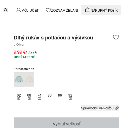
MÔJ ÚČET
ZOZNAM ŽELANÍ
NÁKUPNÝ KOŠÍK
Dlhý rukáv s potlačou a výšivkou
s.Oliver
9,99 €
13,99 €
UDRŽATEĽNÉ
Farba
offwhite
62
68
74
80
86
92
THIS SIZE IS CURRENTLY OUT OF STOCK
THIS SIZE IS CURRENTLY OUT OF STOCK
THIS SIZE IS CURRENTLY OUT OF STOCK
THIS SIZE IS CURRENTLY OUT OF 
Sprievodcu veľkosťou
Vybrať veľkosť