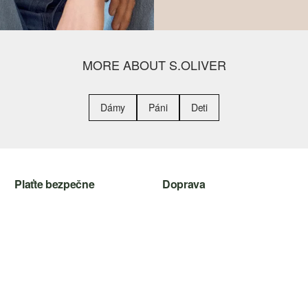
MORE ABOUT S.OLIVER
Dámy
Páni
Deti
Plaťte bezpečne
Doprava
Kreditná karta
Slovenská pošta
PayPal
Dobierka
Klarna