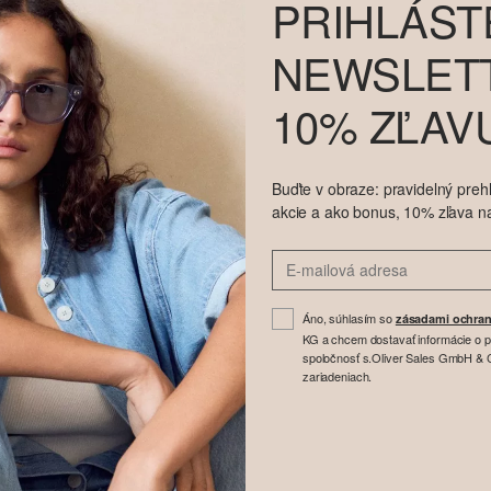
PRIHLÁST
NEWSLETT
10% ZĽAV
Buďte v obraze: pravidelný prehľ
akcie a ako bonus, 10% zľava n
Áno, súhlasím so
zásadami ochran
KG a chcem dostavať informácie o 
spoločnosť s.Oliver Sales GmbH & Co
zariadeniach.