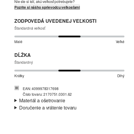
Nie ste si istí, akú veľkosť potrebujete?
Pozrite si nášho sprievodcu veľkosťami
ZODPOVEDÁ UVEDENEJ VEĽKOSTI
Štandardná veľkosť
Malé
Veľké
DĹŽKA
Štandardný
Krátky
Dlhý
EAN: 4099978317698
Číslo tovaru: 2170751.0301.62
Materiál a ošetrovanie
Doručenie a vrátenie tovaru
Látka:
džersej
Informácie o preprave
Materiál:
Bavlna
Vaša objednávka bude odoslaná do 4-8 pracovných dní