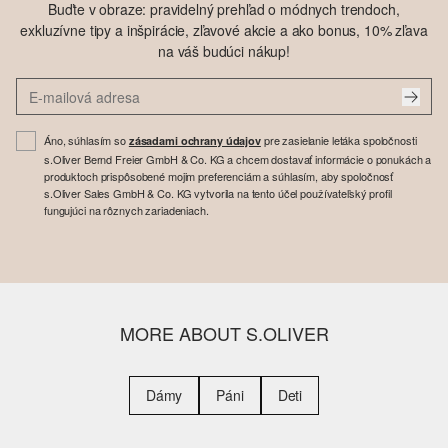
Buďte v obraze: pravidelný prehľad o módnych trendoch,
exkluzívne tipy a inšpirácie, zľavové akcie a ako bonus, 10% zľava
na váš budúci nákup!
Áno, súhlasím so
pre zasielanie letáka spoločnosti
zásadami ochrany údajov
s.Oliver Bernd Freier GmbH & Co. KG a chcem dostavať informácie o ponukách a
produktoch prispôsobené mojim preferenciám a súhlasím, aby spoločnosť
s.Oliver Sales GmbH & Co. KG vytvorila na tento účel používateľský profil
fungujúci na rôznych zariadeniach.
MORE ABOUT S.OLIVER
Dámy
Páni
Deti