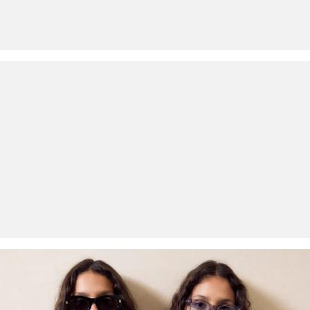
Nečistiť chemicky
Žehliť pri stredne vysokej teplote