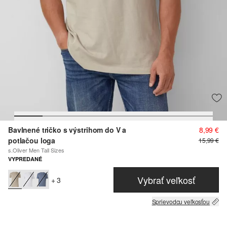
Bavlnené tričko s výstrihom do V a
8,99 €
potlačou loga
15,99 €
s.Oliver Men Tall Sizes
VYPREDANÉ
Vybrať veľkosť
+ 3
Sprievodcu veľkosťou