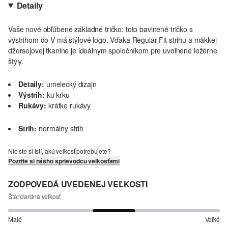
Detaily
Vaše nové obľúbené základné tričko: toto bavlnené tričko s
výstrihom do V má štýlové logo. Vďaka Regular Fit strihu a mäkkej
džersejovej tkanine je ideálnym spoločníkom pre uvoľnené ležérne
štýly.
Detaily:
umelecký dizajn
Výstrih:
ku krku
Rukávy:
krátke rukávy
Strih:
normálny strih
Nie ste si istí, akú veľkosť potrebujete?
Pozrite si nášho sprievodcu veľkosťami
ZODPOVEDÁ UVEDENEJ VEĽKOSTI
Štandardná veľkosť
Malé
Veľké