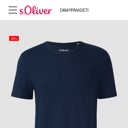
DÁMY
PÁNI
DETI
-60%