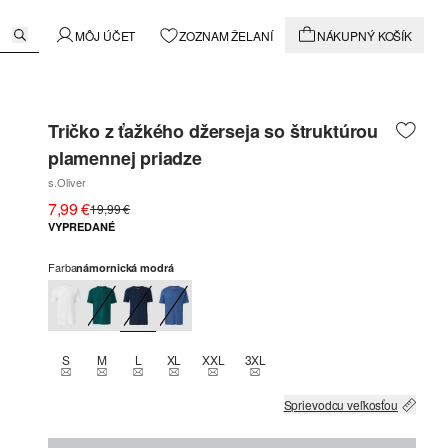
MÔJ ÚČET
ZOZNAM ŽELANÍ
NÁKUPNÝ KOŠÍK
Tričko z ťažkého džerseja so štruktúrou
plamennej priadze
s.Oliver
7,99 €
19,99 €
VYPREDANÉ
Farba
námornická modrá
S
M
L
XL
XXL
3XL
THIS SIZE IS CURRENTLY OUT OF STOCK
THIS SIZE IS CURRENTLY OUT OF STOCK
THIS SIZE IS CURRENTLY OUT OF STOCK
THIS SIZE IS CURRENTLY OUT OF STOCK
THIS SIZE IS CURRENTLY OUT OF STOCK
THIS SIZE IS CURRENTLY OUT OF
Sprievodcu veľkosťou