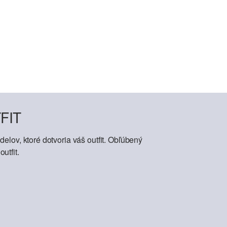
FIT
elov, ktoré dotvoria váš outfit. Obľúbený
utfit.