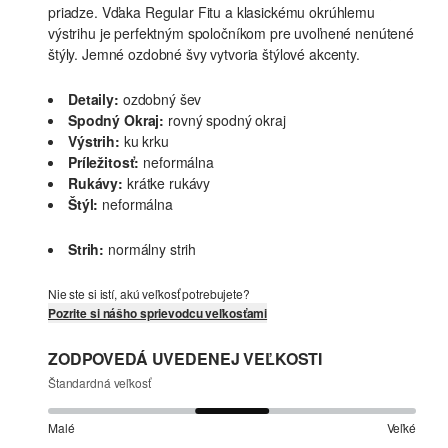
priadze. Vďaka Regular Fitu a klasickému okrúhlemu
výstrihu je perfektným spoločníkom pre uvoľnené nenútené
štýly. Jemné ozdobné švy vytvoria štýlové akcenty.
Detaily:
ozdobný šev
Spodný Okraj:
rovný spodný okraj
Výstrih:
ku krku
Príležitosť:
neformálna
Rukávy:
krátke rukávy
Štýl:
neformálna
Strih:
normálny strih
Nie ste si istí, akú veľkosť potrebujete?
Pozrite si nášho sprievodcu veľkosťami
ZODPOVEDÁ UVEDENEJ VEĽKOSTI
Štandardná veľkosť
Malé
Veľké