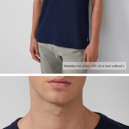
Modelka má výšku 191 cm a nosí veľkosť L