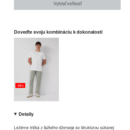
Vybrať veľkosť
Doveďte svoju kombináciu k dokonalosti
-48%
Detaily
Ležérne tričká z ťažkého džerseja so štruktúrou súkanej