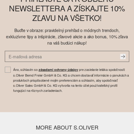
NEWSLETTERA A ZÍSKAJTE 10%
ZĽAVU NA VŠETKO!
Buďte v obraze: pravidelný prehľad o módnych trendoch,
exkluzívne tipy a inšpirácie, zľavové akcie a ako bonus, 10% zľava
na váš budúci nákup!
Áno, súhlasím so
pre zasielanie letáka spoločnosti
zásadami ochrany údajov
s.Oliver Bernd Freier GmbH & Co. KG a chcem dostavať informácie o ponukách a
produktoch prispôsobené mojim preferenciám a súhlasím, aby spoločnosť
s.Oliver Sales GmbH & Co. KG vytvorila na tento účel používateľský profil
fungujúci na rôznych zariadeniach.
MORE ABOUT S.OLIVER