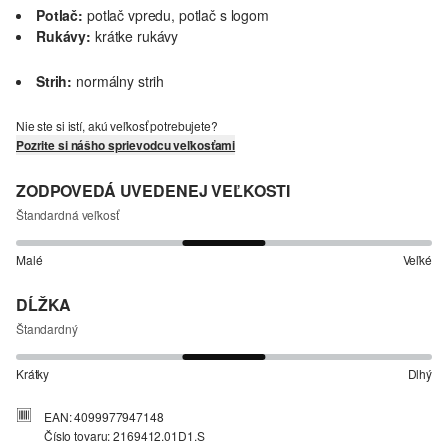
Potlač:
potlač vpredu, potlač s logom
Rukávy:
krátke rukávy
Strih:
normálny strih
Nie ste si istí, akú veľkosť potrebujete?
Pozrite si nášho sprievodcu veľkosťami
ZODPOVEDÁ UVEDENEJ VEĽKOSTI
Štandardná veľkosť
Malé
Veľké
DĹŽKA
Štandardný
Krátky
Dlhý
EAN: 4099977947148
Číslo tovaru: 2169412.01D1.S