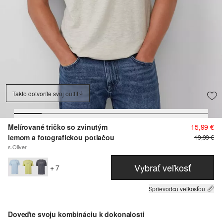
Takto dotvoríte svoj outfit
Melírované tričko so zvinutým
15,99 €
lemom a fotografickou potlačou
19,99 €
s.Oliver
Vybrať veľkosť
+ 7
Sprievodcu veľkosťou
Doveďte svoju kombináciu k dokonalosti