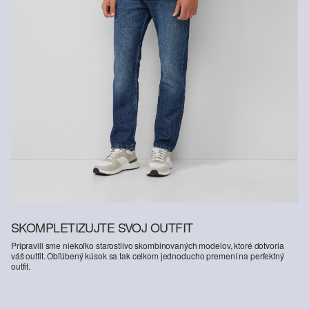
SKOMPLETIZUJTE SVOJ OUTFIT
Pripravili sme niekoľko starostlivo skombinovaných modelov, ktoré dotvoria
váš outfit. Obľúbený kúsok sa tak celkom jednoducho premení na perfektný
outfit.