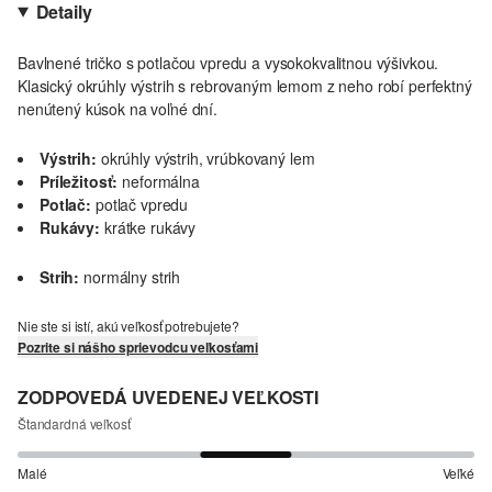
Detaily
Bavlnené tričko s potlačou vpredu a vysokokvalitnou výšivkou.
Klasický okrúhly výstrih s rebrovaným lemom z neho robí perfektný
nenútený kúsok na voľné dní.
Výstrih:
okrúhly výstrih, vrúbkovaný lem
Príležitosť:
neformálna
Potlač:
potlač vpredu
Rukávy:
krátke rukávy
Strih:
normálny strih
Nie ste si istí, akú veľkosť potrebujete?
Pozrite si nášho sprievodcu veľkosťami
ZODPOVEDÁ UVEDENEJ VEĽKOSTI
Štandardná veľkosť
Malé
Veľké