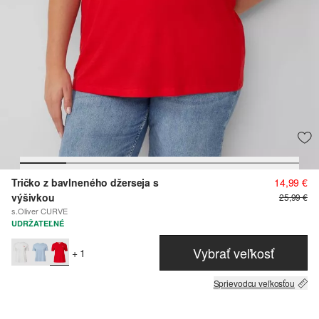
Tričko z bavlneného džerseja s
14,99 €
výšivkou
25,99 €
s.Oliver CURVE
UDRŽATEĽNÉ
Vybrať veľkosť
+ 1
Sprievodcu veľkosťou