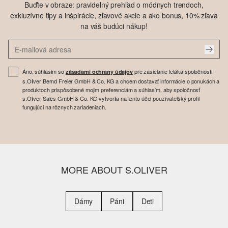
Buďte v obraze: pravidelný prehľad o módnych trendoch,
exkluzívne tipy a inšpirácie, zľavové akcie a ako bonus, 10% zľava
na váš budúci nákup!
Áno, súhlasím so
pre zasielanie letáka spoločnosti
zásadami ochrany údajov
s.Oliver Bernd Freier GmbH & Co. KG a chcem dostavať informácie o ponukách a
produktoch prispôsobené mojim preferenciám a súhlasím, aby spoločnosť
s.Oliver Sales GmbH & Co. KG vytvorila na tento účel používateľský profil
fungujúci na rôznych zariadeniach.
MORE ABOUT S.OLIVER
Dámy
Páni
Deti