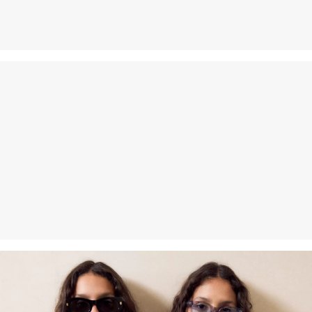
Šetrný prací program 30°
Nežehliť pri vysokej teplote
Nečistiť chemicky
Vlákno s certifikátom udržateľnosti
V oblasti vlákien s certifikátom udržateľnosti sa zasadzujeme o
používanie prírodných vlákien z obnoviteľných zdrojov. Ich suroviny
sú pestované spôsobom šetriacim zdroje.
Podporujeme iniciatívu Better Cotton: Rozhodnutím siahnuť po
našich bavlnených výrobkoch podporíte našu investíciu do
poslania Better Cotton, cieľom ktorého je pomáhať komunitám v ich
zotrvaní a prosperite; a zároveň chrániť a obnovovať životné
prostredie. Poslanie Better Cotton podporuje poľnohospodárske
komunity zo sociálneho, environmentálneho a ekonomického
hľadiska tým, že zaškoľuje osoby aktívne v poľnohospodárskom
odvetví do udržateľnejších poľnohospodárskych postupov. Tento
výrobok sa vyrába prostredníctvom systému hmotnostnej bilancie,
a preto nemusí obsahovať lepšiu bavlnu, tzv. „better cotton“. Viac