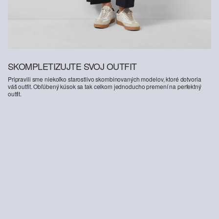
SKOMPLETIZUJTE SVOJ OUTFIT
Pripravili sme niekoľko starostlivo skombinovaných modelov, ktoré dotvoria
váš outfit. Obľúbený kúsok sa tak celkom jednoducho premení na perfektný
outfit.