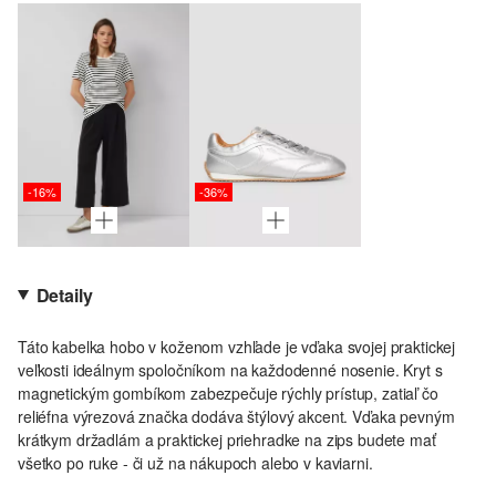
-16%
-36%
Detaily
Táto kabelka hobo v koženom vzhľade je vďaka svojej praktickej
veľkosti ideálnym spoločníkom na každodenné nosenie. Kryt s
magnetickým gombíkom zabezpečuje rýchly prístup, zatiaľ čo
reliéfna výrezová značka dodáva štýlový akcent. Vďaka pevným
krátkym držadlám a praktickej priehradke na zips budete mať
všetko po ruke - či už na nákupoch alebo v kaviarni.