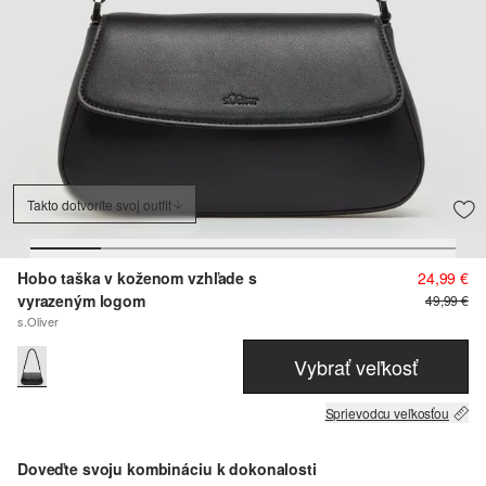
Takto dotvoríte svoj outfit
Hobo taška v koženom vzhľade s
24,99 €
vyrazeným logom
49,99 €
s.Oliver
Vybrať veľkosť
Sprievodcu veľkosťou
Doveďte svoju kombináciu k dokonalosti