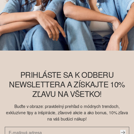
PRIHLÁSTE SA K ODBERU
NEWSLETTERA A ZÍSKAJTE 10%
ZĽAVU NA VŠETKO!
Buďte v obraze: pravidelný prehľad o módnych trendoch,
exkluzívne tipy a inšpirácie, zľavové akcie a ako bonus, 10% zľava
na váš budúci nákup!