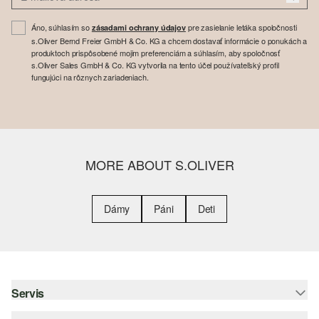
Áno, súhlasím so
pre zasielanie letáka spoločnosti
zásadami ochrany údajov
s.Oliver Bernd Freier GmbH & Co. KG a chcem dostavať informácie o ponukách a
produktoch prispôsobené mojim preferenciám a súhlasím, aby spoločnosť
s.Oliver Sales GmbH & Co. KG vytvorila na tento účel používateľský profil
fungujúci na rôznych zariadeniach.
MORE ABOUT S.OLIVER
Dámy
Páni
Deti
Servis