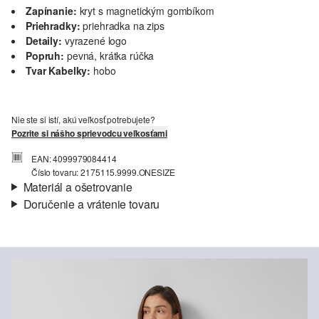
Zapínanie:
kryt s magnetickým gombíkom
Priehradky:
priehradka na zips
Detaily:
vyrazené logo
Popruh:
pevná, krátka rúčka
Tvar Kabelky:
hobo
Nie ste si istí, akú veľkosť potrebujete?
Pozrite si nášho sprievodcu veľkosťami
EAN: 4099979084414
Číslo tovaru: 2175115.9999.ONESIZE
Materiál a ošetrovanie
Doručenie a vrátenie tovaru
Materiál:
Imitácia kože
Informácie o preprave
Vaša objednávka bude odoslaná do 4-8 pracovných dní
prostredníctvom Slovenská pošta. Prepravné náklady na
štandardné doručenie sú 4,95 €