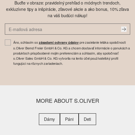
Buďte v obraze: pravidelný prehľad o módnych trendoch,
exkluzívne tipy a inšpirácie, zľavové akcie a ako bonus, 10% zľava
na váš budúci nákup!
Áno, súhlasím so
pre zasielanie letáka spoločnosti
zásadami ochrany údajov
s.Oliver Bernd Freier GmbH & Co. KG a chcem dostavať informácie o ponukách a
produktoch prispôsobené mojim preferenciám a súhlasím, aby spoločnosť
s.Oliver Sales GmbH & Co. KG vytvorila na tento účel používateľský profil
fungujúci na rôznych zariadeniach.
MORE ABOUT S.OLIVER
Dámy
Páni
Deti