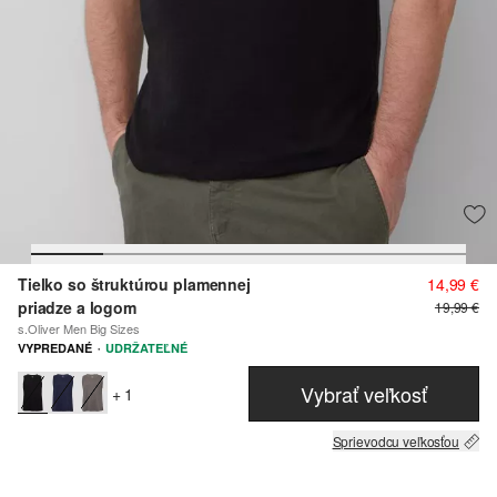
Tielko so štruktúrou plamennej
14,99 €
priadze a logom
19,99 €
s.Oliver Men Big Sizes
·
VYPREDANÉ
UDRŽATEĽNÉ
Vybrať veľkosť
+ 1
Sprievodcu veľkosťou