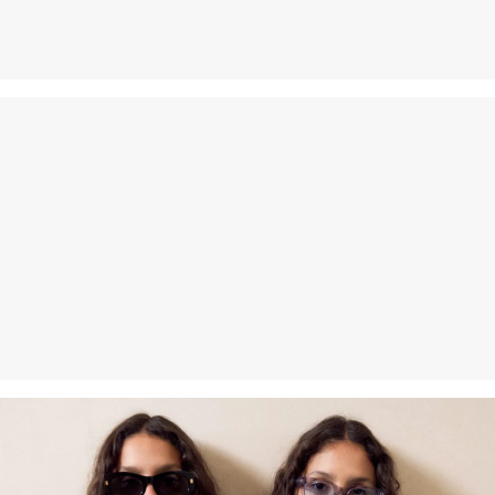
Nečistiť chemicky
Žehliť pri stredne vysokej teplote
Sušiť pri zníženej tepelnej záťaži
Vlákno s certifikátom udržateľnosti
V oblasti vlákien s certifikátom udržateľnosti sa zasadzujeme o
používanie prírodných vlákien z obnoviteľných zdrojov. Ich suroviny
sú pestované spôsobom šetriacim zdroje.
Podporujeme iniciatívu Better Cotton: Rozhodnutím siahnuť po
našich bavlnených výrobkoch podporíte našu investíciu do
poslania Better Cotton, cieľom ktorého je pomáhať komunitám v ich
zotrvaní a prosperite; a zároveň chrániť a obnovovať životné
prostredie. Poslanie Better Cotton podporuje poľnohospodárske
komunity zo sociálneho, environmentálneho a ekonomického
hľadiska tým, že zaškoľuje osoby aktívne v poľnohospodárskom
odvetví do udržateľnejších poľnohospodárskych postupov. Tento
výrobok sa vyrába prostredníctvom systému hmotnostnej bilancie,
a preto nemusí obsahovať lepšiu bavlnu, tzv. „better cotton“. Viac