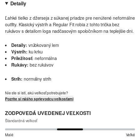
Detaily
Ľahké tielko z džerseja z súkanej priadze pre nenútené neformálne
outfity. Klasický výstrih a Regular Fit robia z tohto trička bez
rukávov s detailom loga nadčasovým spoločníkom na teplejšie dni.
Detaily:
vrúbkovaný lem
Výstrih:
ku krku
Príležitosť:
neformálna
Rukávy:
bez rukávov
Strih:
normálny strih
Nie ste si istí, akú veľkosť potrebujete?
Pozrite si nášho sprievodcu veľkosťami
ZODPOVEDÁ UVEDENEJ VEĽKOSTI
Štandardná veľkosť
Malé
Veľké