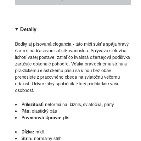
Detaily
Bodky aj plisovaná elegancia - táto midi sukňa spája hravý
šarm s nadčasovou sofistikovanosťou. Splývavá sieťovina
lichotí vašej postave, zatiaľ čo kvalitná džersejová podšívka
zaručuje dokonalé pohodlie. Vďaka pravidelnému strihu a
praktickému elastickému pásu sa s ňou bez obáv
prenesiete z pracovného obeda na sviatočnú večernú
udalosť. Univerzálny spoločník, ktorý podčiarkne vašu
osobnosť.
Príležitosť:
neformálna, biznis, sviatočná, párty
Pás:
elastický pás
Povrchová Úprava:
plis
Dĺžka:
midi
Strih:
normálny strih