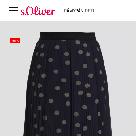
DÁMY
PÁNI
DETI
-30%