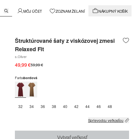
MÔJ ÚČET
ZOZNAM ŽELANÍ
NÁKUPNÝ KOŠÍK
Štruktúrované šaty z viskózovej zmesi
Relaxed Fit
s.Oliver
49,99 €
59,99 €
Farba
bordová
32
34
36
38
40
42
44
46
48
Sprievodcu veľkosťou
Vybrať veľkosť