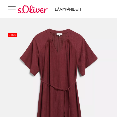
DÁMY
PÁNI
DETI
-16%