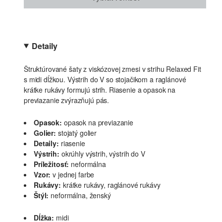
Detaily
Štruktúrované šaty z viskózovej zmesi v strihu Relaxed Fit
s midi dĺžkou. Výstrih do V so stojačikom a raglánové
krátke rukávy formujú strih. Riasenie a opasok na
previazanie zvýrazňujú pás.
Opasok:
opasok na previazanie
Golier:
stojatý golier
Detaily:
riasenie
Výstrih:
okrúhly výstrih, výstrih do V
Príležitosť:
neformálna
Vzor:
v jednej farbe
Rukávy:
krátke rukávy, raglánové rukávy
Štýl:
neformálna, ženský
Dĺžka:
midi