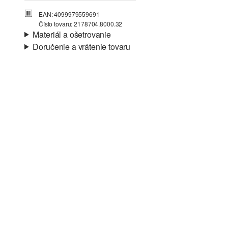
EAN: 4099979559691
Číslo tovaru: 2178704.8000.32
Materiál a ošetrovanie
Doručenie a vrátenie tovaru
Látka:
úpletový džersej
Informácie o preprave
Vlastnosti:
mäkký, vzdušný
Podšívka:
džersejová podšívka
Vaša objednávka bude odoslaná do 4-8 pracovných dní
Materiál:
polyesterová zmes
prostredníctvom Slovenská pošta. Prepravné náklady na
štandardné doručenie sú 4,95 €
Vrátenie tovaru
Svoj tovar nám môžete bezplatne vrátiť do 14 dní.
Nečistiť chlórovým bielidlom
Nevhodné do sušičky bielizne
Šetrný prací program 30°
Nežehliť pri vysokej teplote
Nečistiť chemicky