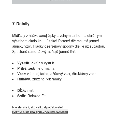
Detaily
Midišaty z háčkovanej čipky s voľným strihom a okrúhlym
výstrihom okolo krku. Ľahko! Pletený džersej má jemný
ájurský vzor. Hladký džersejový spodný diel je už súčasťou.
Spustené ramená zvýrazňujú jemné línie.
Výstrih:
okrúhly výstrih
Príležitosť:
neformálna
Vzor:
v jednej farbe, ažúrový vzor, štruktúrny vzor
Rukávy:
znížené prieramky
Dĺžka:
midi
Strih:
Relaxed Fit
Nie ste si istí, akú veľkosť potrebujete?
Pozrite si nášho sprievodcu veľkosťami