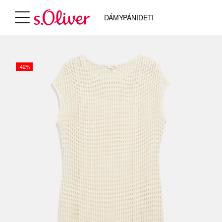
DÁMY
PÁNI
DETI
-42%