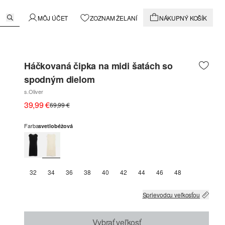
MÔJ ÚČET
ZOZNAM ŽELANÍ
NÁKUPNÝ KOŠÍK
Háčkovaná čipka na midi šatách so
spodným dielom
s.Oliver
39,99 €
69,99 €
Farba
svetlobéžová
32
34
36
38
40
42
44
46
48
Sprievodcu veľkosťou
Vybrať veľkosť