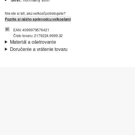
Nie ste si istí, akú veľkosť potrebujete?
Pozrite si nášho sprievodcu veľkosťami
EAN: 4099979576421
Číslo tovaru: 2179224.9999.32
Materiál a ošetrovanie
Doručenie a vrátenie tovaru
Látka:
tkanina
Informácie o preprave
Vlastnosti:
splývavý
Materiál:
viskózová zmes
Vaša objednávka bude odoslaná do 4-8 pracovných dní
prostredníctvom Slovenská pošta. Prepravné náklady na
štandardné doručenie sú 4,95 €
Vrátenie tovaru
Svoj tovar nám môžete bezplatne vrátiť do 14 dní.
Nečistiť chlórovým bielidlom
Nevhodné do sušičky bielizne
Nežehliť pri vysokej teplote