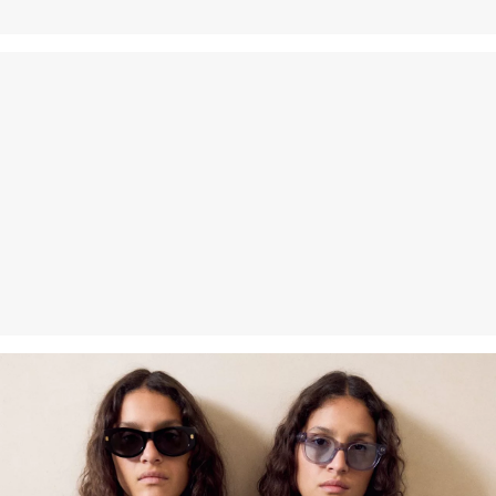
Nečistiť chemicky
Špeciálny šetrný prací program 30°