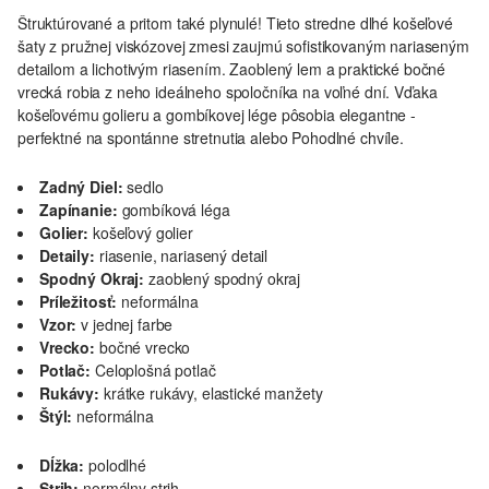
Štruktúrované a pritom také plynulé! Tieto stredne dlhé košeľové
šaty z pružnej viskózovej zmesi zaujmú sofistikovaným nariaseným
detailom a lichotivým riasením. Zaoblený lem a praktické bočné
vrecká robia z neho ideálneho spoločníka na voľné dní. Vďaka
košeľovému golieru a gombíkovej lége pôsobia elegantne -
perfektné na spontánne stretnutia alebo Pohodlné chvíle.
Zadný Diel:
sedlo
Zapínanie:
gombíková léga
Golier:
košeľový golier
Detaily:
riasenie, nariasený detail
Spodný Okraj:
zaoblený spodný okraj
Príležitosť:
neformálna
Vzor:
v jednej farbe
Vrecko:
bočné vrecko
Potlač:
Celoplošná potlač
Rukávy:
krátke rukávy, elastické manžety
Štýl:
neformálna
Dĺžka:
polodlhé
Strih:
normálny strih