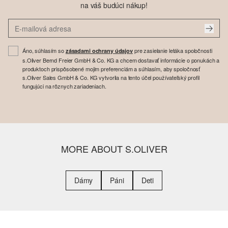
na váš budúci nákup!
Áno, súhlasím so
pre zasielanie letáka spoločnosti
zásadami ochrany údajov
s.Oliver Bernd Freier GmbH & Co. KG a chcem dostavať informácie o ponukách a
produktoch prispôsobené mojim preferenciám a súhlasím, aby spoločnosť
s.Oliver Sales GmbH & Co. KG vytvorila na tento účel používateľský profil
fungujúci na rôznych zariadeniach.
MORE ABOUT S.OLIVER
Dámy
Páni
Deti