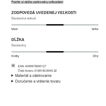
Pozrite si nášho sprievodcu veľkosťami
ZODPOVEDÁ UVEDENEJ VEĽKOSTI
Štandardná veľkosť
Malé
Veľké
DĹŽKA
Štandardný
Krátky
Dlhý
EAN: 4099978390127
Číslo tovaru: 2168163.8945.32
Materiál a ošetrovanie
Doručenie a vrátenie tovaru
Látka:
úplet
Informácie o preprave
Vlastnosti:
mäkký, mäkký, hrejivý, elastický, vo
vnútri jemný a teplý
Vaša objednávka bude odoslaná do 4-8 pracovných dní
Materiál:
bavlnená zmes
prostredníctvom Slovenská pošta. Prepravné náklady na