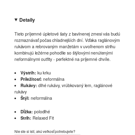
Detaily
Tieto príjemné úpletové šaty z bavlnenej zmesi vás budú
rozmaznávať počas chladnejších dní. Vďaka raglánovým
rukávom a rebrovaným manžetám v uvoľnenom strihu
kombinujú ležérne pohodlie so štýlovými nenútenými
neformálnymi outfity - perfektné na príjemné chvíle.
Výstrih:
ku krku
Príležitosť:
neformálna
Rukávy:
dlhé rukávy, vrúbkovaný lem, raglánové
rukávy
Štýl:
neformálna
Dĺžka:
polodlhé
Strih:
Relaxed Fit
Nie ste si istí, akú veľkosť potrebujete?