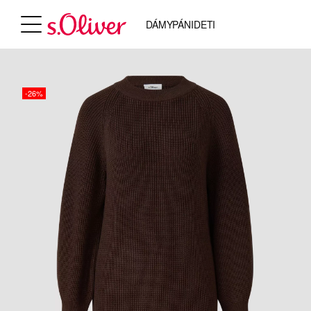
DÁMY
PÁNI
DETI
-26%