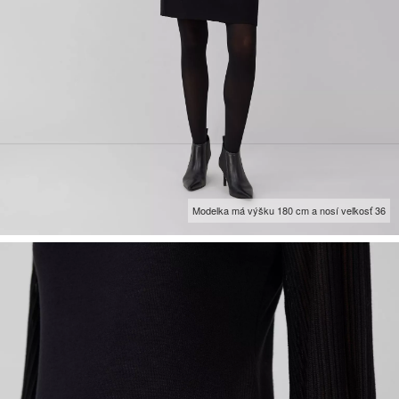
Modelka má výšku 180 cm a nosí veľkosť 36