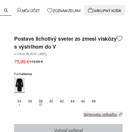
MÔJ ÚČET
ZOZNAM ŽELANÍ
NÁKUPNÝ KOŠÍK
Postave lichotivý sveter zo zmesi viskózy
s výstrihom do V
s.Oliver BLACK LABEL
75,99 €
119,99 €
Farba
čierna
34
36
38
40
42
44
46
48
K DISPOZÍCII IBA 1
THIS SIZE IS CURRENTLY OUT OF STOCK
Sprievodcu veľkosťou
Vybrať veľkosť