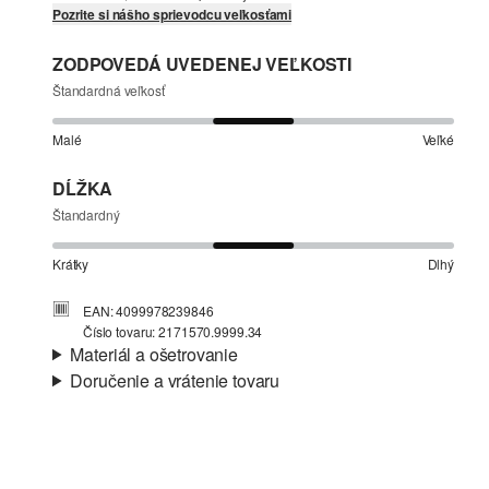
Pozrite si nášho sprievodcu veľkosťami
ZODPOVEDÁ UVEDENEJ VEĽKOSTI
Štandardná veľkosť
Malé
Veľké
DĹŽKA
Štandardný
Krátky
Dlhý
EAN: 4099978239846
Číslo tovaru: 2171570.9999.34
Materiál a ošetrovanie
Doručenie a vrátenie tovaru
Látka:
jemný úplet
Informácie o preprave
Materiál:
viskózová zmes
Vaša objednávka bude odoslaná do 4-8 pracovných dní
prostredníctvom Slovenská pošta. Prepravné náklady na