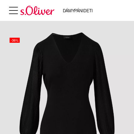
DÁMY
PÁNI
DETI
-36%