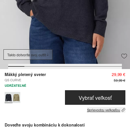
Takto dotvoríte svoj outfit
Mäkký pletený sveter
29,99 €
QS CURVE
59,99 €
UDRŽATEĽNÉ
Vybrať veľkosť
Sprievodcu veľkosťou
Doveďte svoju kombináciu k dokonalosti