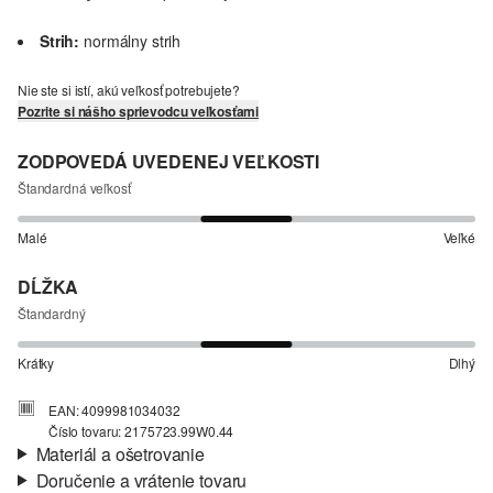
Strih:
normálny strih
Nie ste si istí, akú veľkosť potrebujete?
Pozrite si nášho sprievodcu veľkosťami
ZODPOVEDÁ UVEDENEJ VEĽKOSTI
Štandardná veľkosť
Malé
Veľké
DĹŽKA
Štandardný
Krátky
Dlhý
EAN: 4099981034032
Číslo tovaru: 2175723.99W0.44
Materiál a ošetrovanie
Doručenie a vrátenie tovaru