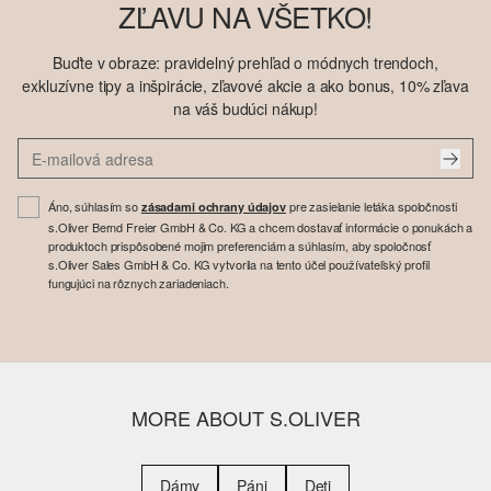
ZĽAVU NA VŠETKO!
Buďte v obraze: pravidelný prehľad o módnych trendoch,
exkluzívne tipy a inšpirácie, zľavové akcie a ako bonus, 10% zľava
na váš budúci nákup!
Áno, súhlasím so
pre zasielanie letáka spoločnosti
zásadami ochrany údajov
s.Oliver Bernd Freier GmbH & Co. KG a chcem dostavať informácie o ponukách a
produktoch prispôsobené mojim preferenciám a súhlasím, aby spoločnosť
s.Oliver Sales GmbH & Co. KG vytvorila na tento účel používateľský profil
fungujúci na rôznych zariadeniach.
MORE ABOUT S.OLIVER
Dámy
Páni
Deti