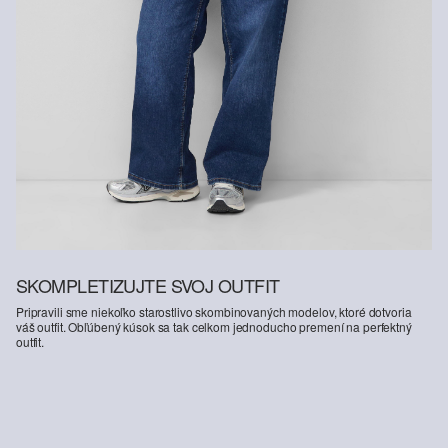
Obsahuje recyklovaný polyester: Tento produkt obsahuje
recyklovaný polyester vyrobený z recyklovaného plastu, napríklad
z PET fliaš alebo recyklovaných vláken, ktoré boli získané
z vyradeného šatstva.
SKOMPLETIZUJTE SVOJ OUTFIT
Pripravili sme niekoľko starostlivo skombinovaných modelov, ktoré dotvoria
váš outfit. Obľúbený kúsok sa tak celkom jednoducho premení na perfektný
outfit.