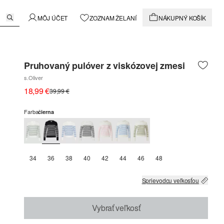
MÔJ ÚČET
ZOZNAM ŽELANÍ
NÁKUPNÝ KOŠÍK
Pruhovaný pulóver z viskózovej zmesi
s.Oliver
18,99 €
39,99 €
Farba
čierna
34
36
38
40
42
44
46
48
Sprievodcu veľkosťou
Vybrať veľkosť