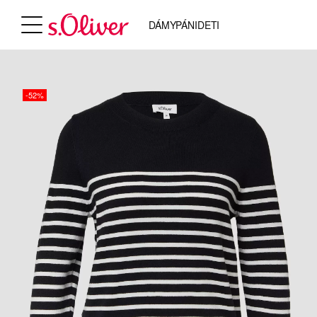
DÁMY
PÁNI
DETI
-52%