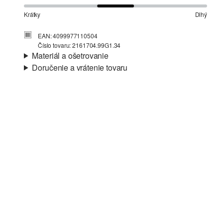
Krátky
Dlhý
EAN: 4099977110504
Číslo tovaru: 2161704.99G1.34
Materiál a ošetrovanie
Doručenie a vrátenie tovaru
Látka:
jemný úplet, pletené pásy
Informácie o preprave
Vlastnosti:
mäkký, hrejivý, jemný, elastický, vo
vnútri jemný a teplý, hladký
Vaša objednávka bude odoslaná do 4-8 pracovných dní
Materiál:
viskózová zmes
prostredníctvom Slovenská pošta. Prepravné náklady na
štandardné doručenie sú 4,95 €
Vrátenie tovaru
Svoj tovar nám môžete bezplatne vrátiť do 14 dní.
Nečistiť chlórovým bielidlom
Nevhodné do sušičky bielizne
Šetrný prací program 30°
Nežehliť pri vysokej teplote