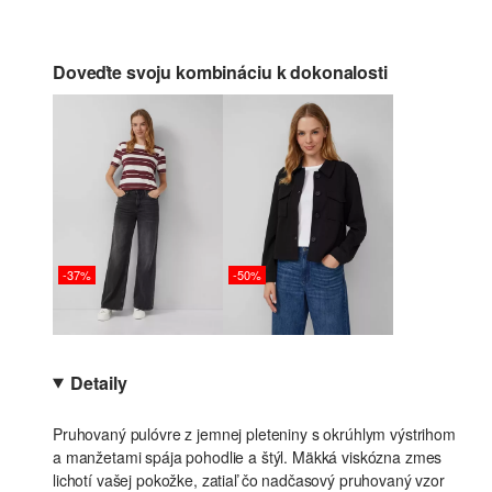
Doveďte svoju kombináciu k dokonalosti
-37%
-50%
Detaily
Pruhovaný pulóvre z jemnej pleteniny s okrúhlym výstrihom
a manžetami spája pohodlie a štýl. Mäkká viskózna zmes
lichotí vašej pokožke, zatiaľ čo nadčasový pruhovaný vzor