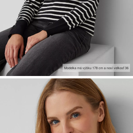
Modelka má výšku 178 cm a nosí veľkosť 36