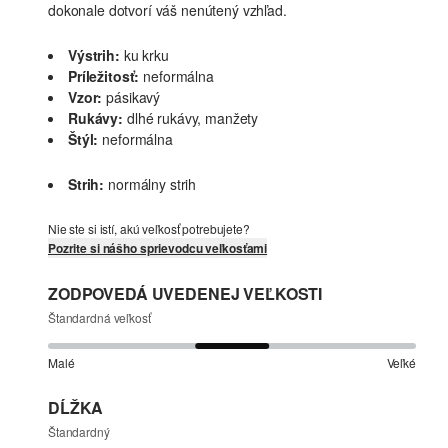
dokonale dotvorí váš nenútený vzhľad.
Výstrih:
ku krku
Príležitosť:
neformálna
Vzor:
pásikavý
Rukávy:
dlhé rukávy, manžety
Štýl:
neformálna
Strih:
normálny strih
Nie ste si istí, akú veľkosť potrebujete?
Pozrite si nášho sprievodcu veľkosťami
ZODPOVEDÁ UVEDENEJ VEĽKOSTI
Štandardná veľkosť
Malé
Veľké
DĹŽKA
Štandardný