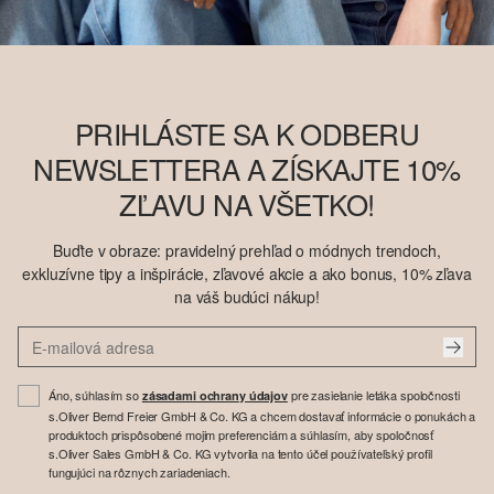
PRIHLÁSTE SA K ODBERU
NEWSLETTERA A ZÍSKAJTE 10%
ZĽAVU NA VŠETKO!
Buďte v obraze: pravidelný prehľad o módnych trendoch,
exkluzívne tipy a inšpirácie, zľavové akcie a ako bonus, 10% zľava
na váš budúci nákup!
Áno, súhlasím so
pre zasielanie letáka spoločnosti
zásadami ochrany údajov
s.Oliver Bernd Freier GmbH & Co. KG a chcem dostavať informácie o ponukách a
produktoch prispôsobené mojim preferenciám a súhlasím, aby spoločnosť
s.Oliver Sales GmbH & Co. KG vytvorila na tento účel používateľský profil
fungujúci na rôznych zariadeniach.