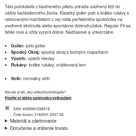
Táto polokošeľa z bavlneného piketu prináša uvoľnený štýl do
vášho každodenného života. Klasický golier polo a krátke rukávy s
rebrovanými manžetami z nej robia perfektného spoločníka na
uvoľnené stretnutia alebo spontánne dobrodružstvá. Regular Fit sa
ľahko nosí a vždy vyzerá dobre. Nadčasové a univerzálne.
Golier:
pólo golier
Spodný Okraj:
spodný okraj s bočnými rozparkami
Výstrih:
výstrih Henley
Rukávy:
krátke rukávy, vrúbkovaný lem
Strih:
normálny strih
Nie ste si istí, akú veľkosť potrebujete?
Pozrite si nášho sprievodcu veľkosťami
EAN: 4099981298618
Číslo tovaru: 2184501.5007.XS
Materiál a ošetrovanie
Doručenie a vrátenie tovaru
Látka:
piket
Informácie o preprave