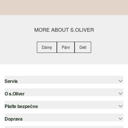
MORE ABOUT S.OLIVER
Dámy
Páni
Deti
Servis
O s.Oliver
Pomoc a FAQ
Nápoveda k veľkostiam
Plaťte bezpečne
Leták
Vrátenie
s.Oliver Group
Doprava
Kreditná karta
Oblečenie
Pracovné príležitosti