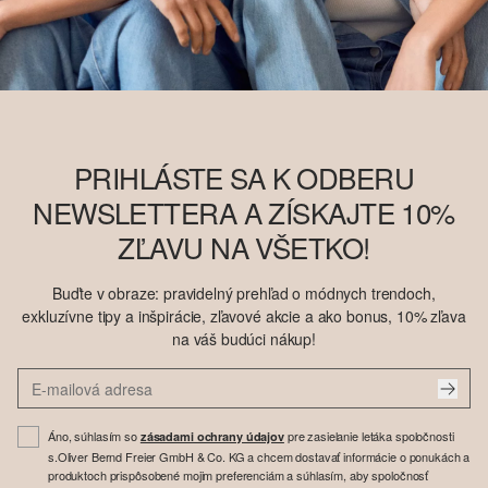
PRIHLÁSTE SA K ODBERU
NEWSLETTERA A ZÍSKAJTE 10%
ZĽAVU NA VŠETKO!
Buďte v obraze: pravidelný prehľad o módnych trendoch,
exkluzívne tipy a inšpirácie, zľavové akcie a ako bonus, 10% zľava
na váš budúci nákup!
Áno, súhlasím so
pre zasielanie letáka spoločnosti
zásadami ochrany údajov
s.Oliver Bernd Freier GmbH & Co. KG a chcem dostavať informácie o ponukách a
produktoch prispôsobené mojim preferenciám a súhlasím, aby spoločnosť