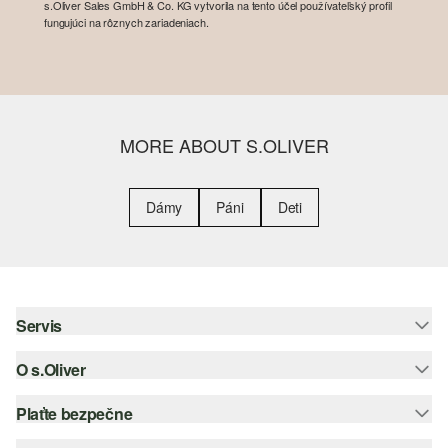
s.Oliver Sales GmbH & Co. KG vytvorila na tento účel používateľský profil
fungujúci na rôznych zariadeniach.
MORE ABOUT S.OLIVER
Dámy
Páni
Deti
Servis
O s.Oliver
Pomoc a FAQ
Nápoveda k veľkostiam
Plaťte bezpečne
Leták
Vrátenie
s.Oliver Group