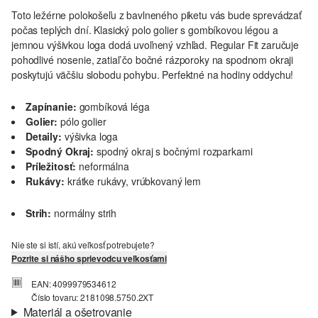
Toto ležérne polokošeľu z bavlneného piketu vás bude sprevádzať
počas teplých dní. Klasický polo golier s gombíkovou légou a
jemnou výšivkou loga dodá uvoľnený vzhľad. Regular Fit zaručuje
pohodlivé nosenie, zatiaľ čo bočné rázporoky na spodnom okraji
poskytujú väčšiu slobodu pohybu. Perfektné na hodiny oddychu!
Zapínanie:
gombíková léga
Golier:
pólo golier
Detaily:
výšivka loga
Spodný Okraj:
spodný okraj s bočnými rozparkami
Príležitosť:
neformálna
Rukávy:
krátke rukávy, vrúbkovaný lem
Strih:
normálny strih
Nie ste si istí, akú veľkosť potrebujete?
Pozrite si nášho sprievodcu veľkosťami
EAN: 4099979534612
Číslo tovaru: 2181098.5750.2XT
Materiál a ošetrovanie