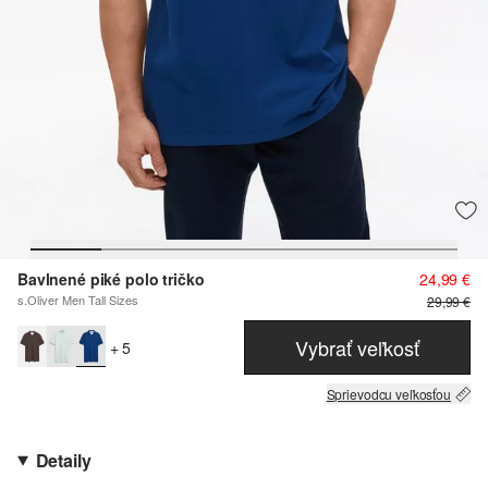
Bavlnené piké polo tričko
24,99 €
s.Oliver Men Tall Sizes
29,99 €
Vybrať veľkosť
+ 5
Sprievodcu veľkosťou
Detaily