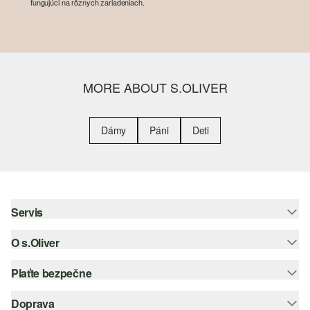
fungujúci na rôznych zariadeniach.
MORE ABOUT S.OLIVER
Dámy
Páni
Deti
Servis
O s.Oliver
Pomoc a FAQ
Nápoveda k veľkostiam
Plaťte bezpečne
Leták
Vrátenie
s.Oliver Group
Doprava
Kreditná karta