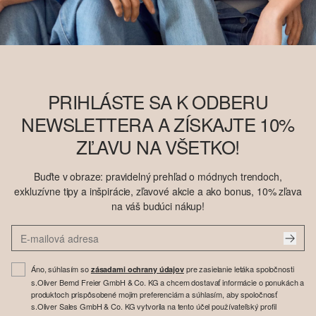
PRIHLÁSTE SA K ODBERU
NEWSLETTERA A ZÍSKAJTE 10%
ZĽAVU NA VŠETKO!
Buďte v obraze: pravidelný prehľad o módnych trendoch,
exkluzívne tipy a inšpirácie, zľavové akcie a ako bonus, 10% zľava
na váš budúci nákup!
Áno, súhlasím so
pre zasielanie letáka spoločnosti
zásadami ochrany údajov
s.Oliver Bernd Freier GmbH & Co. KG a chcem dostavať informácie o ponukách a
produktoch prispôsobené mojim preferenciám a súhlasím, aby spoločnosť
s.Oliver Sales GmbH & Co. KG vytvorila na tento účel používateľský profil