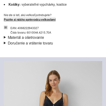
Košíky:
vyberateľné vypchávky, kostice
Nie ste si istí, akú veľkosť potrebujete?
Pozrite si nášho sprievodcu veľkosťami
EAN: 4068222943327
Číslo tovaru: 6010044.4215.70A
Materiál a ošetrovanie
Doručenie a vrátenie tovaru
Vlastnosti:
mäkký
Informácie o preprave
Materiál:
Polyester
Vaša objednávka bude odoslaná do 4-8 pracovných dní
prostredníctvom Slovenská pošta. Prepravné náklady na
štandardné doručenie sú 4,95 €
Vrátenie tovaru
Svoj tovar nám môžete bezplatne vrátiť do 14 dní.