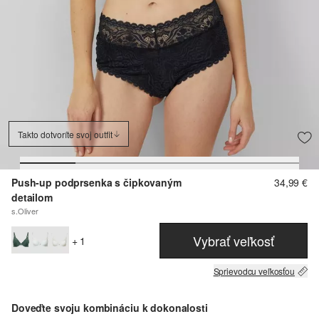
Takto dotvoríte svoj outfit
Push-up podprsenka s čipkovaným
34,99 €
detailom
s.Oliver
Vybrať veľkosť
+ 1
Sprievodcu veľkosťou
Doveďte svoju kombináciu k dokonalosti