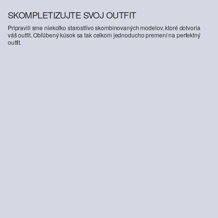
SKOMPLETIZUJTE SVOJ OUTFIT
Pripravili sme niekoľko starostlivo skombinovaných modelov, ktoré dotvoria
váš outfit. Obľúbený kúsok sa tak celkom jednoducho premení na perfektný
outfit.
Nohavičky string s čipkovým detailom
22,99 €