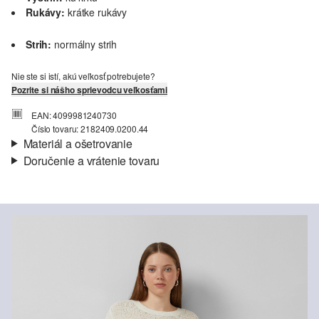
Rukávy:
krátke rukávy
Strih:
normálny strih
Nie ste si istí, akú veľkosť potrebujete?
Pozrite si nášho sprievodcu veľkosťami
EAN: 4099981240730
Číslo tovaru: 2182409.0200.44
Materiál a ošetrovanie
Doručenie a vrátenie tovaru
Látka:
úplet
Informácie o preprave
Materiál:
zmes polyakrylu
Vaša objednávka bude odoslaná do 4-8 pracovných dní
prostredníctvom Slovenská pošta. Prepravné náklady na
štandardné doručenie sú 4,95 €
Vrátenie tovaru
Nečistiť chlórovým bielidlom
Nevhodné do sušičky bielizne
Svoj tovar nám môžete bezplatne vrátiť do 14 dní.