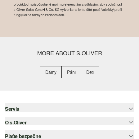
produktoch prispôsobené mojim preferenciám a súhlasím, aby spoločnosť
s.Oliver Sales GmbH & Co. KG vytvorila na tento účel používateľský profil
fungujúci na rôznych zariadeniach.
MORE ABOUT S.OLIVER
Dámy
Páni
Deti
Servis
O s.Oliver
Pomoc a FAQ
Nápoveda k veľkostiam
Plaťte bezpečne
Leták