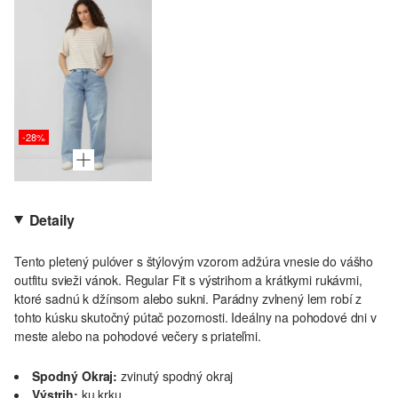
-28%
Detaily
Tento pletený pulóver s štýlovým vzorom adžúra vnesie do vášho
outfitu svieži vánok. Regular Fit s výstrihom a krátkymi rukávmi,
ktoré sadnú k džínsom alebo sukni. Parádny zvlnený lem robí z
tohto kúsku skutočný pútač pozornosti. Ideálny na pohodové dni v
meste alebo na pohodové večery s priateľmi.
Spodný Okraj:
zvinutý spodný okraj
Výstrih:
ku krku