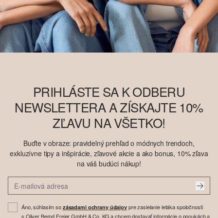
PRIHLÁSTE SA K ODBERU
NEWSLETTERA A ZÍSKAJTE 10%
ZĽAVU NA VŠETKO!
Buďte v obraze: pravidelný prehľad o módnych trendoch,
exkluzívne tipy a inšpirácie, zľavové akcie a ako bonus, 10% zľava
na váš budúci nákup!
Áno, súhlasím so
pre zasielanie letáka spoločnosti
zásadami ochrany údajov
s.Oliver Bernd Freier GmbH & Co. KG a chcem dostavať informácie o ponukách a