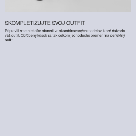
SKOMPLETIZUJTE SVOJ OUTFIT
Pripravili sme niekoľko starostlivo skombinovaných modelov, ktoré dotvoria
váš outfit. Obľúbený kúsok sa tak celkom jednoducho premení na perfektný
outfit.
-28%