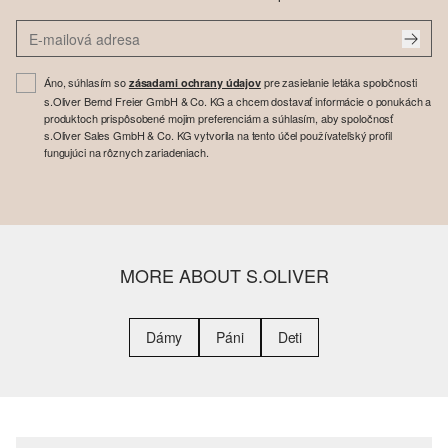
Áno, súhlasím so
pre zasielanie letáka spoločnosti
zásadami ochrany údajov
s.Oliver Bernd Freier GmbH & Co. KG a chcem dostavať informácie o ponukách a
produktoch prispôsobené mojim preferenciám a súhlasím, aby spoločnosť
s.Oliver Sales GmbH & Co. KG vytvorila na tento účel používateľský profil
fungujúci na rôznych zariadeniach.
MORE ABOUT S.OLIVER
Dámy
Páni
Deti