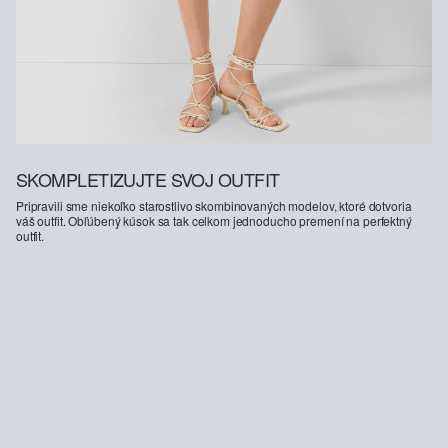
SKOMPLETIZUJTE SVOJ OUTFIT
Pripravili sme niekoľko starostlivo skombinovaných modelov, ktoré dotvoria
váš outfit. Obľúbený kúsok sa tak celkom jednoducho premení na perfektný
outfit.