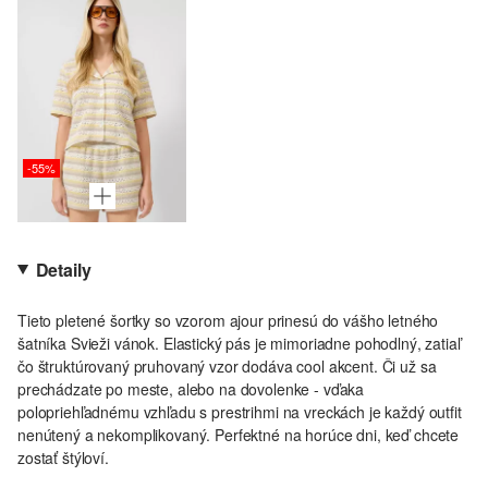
-55%
Detaily
Tieto pletené šortky so vzorom ajour prinesú do vášho letného
šatníka Svieži vánok. Elastický pás je mimoriadne pohodlný, zatiaľ
čo štruktúrovaný pruhovaný vzor dodáva cool akcent. Či už sa
prechádzate po meste, alebo na dovolenke - vďaka
polopriehľadnému vzhľadu s prestrihmi na vreckách je každý outfit
nenútený a nekomplikovaný. Perfektné na horúce dni, keď chcete
zostať štýloví.