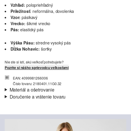
Vzhľad:
polopriehľadný
Príležitosť:
neformálna, dovolenka
Vzor:
pásikavý
Vrecko:
šikmé vrecko
Pás:
elastický pás
Výška Pásu:
stredne vysoký pás
Dĺžka Nohavíc:
šortky
Nie ste si istí, akú veľkosť potrebujete?
Pozrite si nášho sprievodcu veľkosťami
EAN: 4099981266006
Číslo tovaru: 2180401.11G0.32
Materiál a ošetrovanie
Doručenie a vrátenie tovaru
Látka:
úplet, pletené pásy
Informácie o preprave
Vlastnosti:
štruktúrny
Materiál:
Polyester
Vaša objednávka bude odoslaná do 4-8 pracovných dní
prostredníctvom Slovenská pošta. Prepravné náklady na