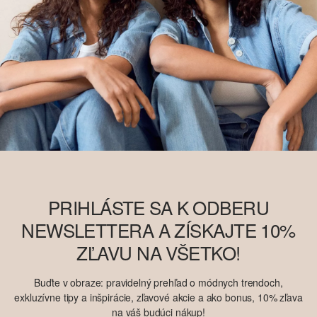
PRIHLÁSTE SA K ODBERU
NEWSLETTERA A ZÍSKAJTE 10%
ZĽAVU NA VŠETKO!
Buďte v obraze: pravidelný prehľad o módnych trendoch,
exkluzívne tipy a inšpirácie, zľavové akcie a ako bonus, 10% zľava
na váš budúci nákup!