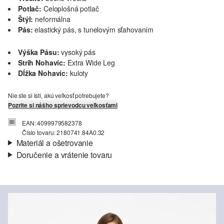
Potlač:
Celoplošná potlač
Štýl:
neformálna
Pás:
elastický pás, s tunelovým sťahovaním
Výška Pásu:
vysoký pás
Strih Nohavíc:
Extra Wide Leg
Dĺžka Nohavíc:
kuloty
Nie ste si istí, akú veľkosť potrebujete?
Pozrite si nášho sprievodcu veľkosťami
EAN: 4099979582378
Číslo tovaru: 2180741.84A0.32
Materiál a ošetrovanie
Doručenie a vrátenie tovaru
Látka:
tkanina
Informácie o preprave
Vlastnosti:
splývavý
Materiál:
viskózová zmes
Vaša objednávka bude odoslaná do 4-8 pracovných dní
prostredníctvom Slovenská pošta. Prepravné náklady na
štandardné doručenie sú 4,95 €