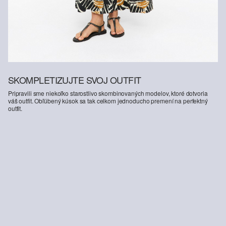
SKOMPLETIZUJTE SVOJ OUTFIT
Pripravili sme niekoľko starostlivo skombinovaných modelov, ktoré dotvoria
váš outfit. Obľúbený kúsok sa tak celkom jednoducho premení na perfektný
outfit.