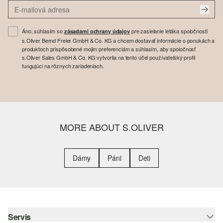
Áno, súhlasím so
pre zasielanie letáka spoločnosti
zásadami ochrany údajov
s.Oliver Bernd Freier GmbH & Co. KG a chcem dostavať informácie o ponukách a
produktoch prispôsobené mojim preferenciám a súhlasím, aby spoločnosť
s.Oliver Sales GmbH & Co. KG vytvorila na tento účel používateľský profil
fungujúci na rôznych zariadeniach.
MORE ABOUT S.OLIVER
Dámy
Páni
Deti
Servis