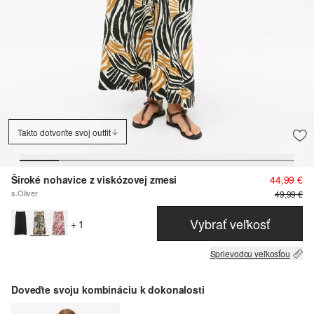
Takto dotvoríte svoj outfit
Široké nohavice z viskózovej zmesi
44,99 €
s.Oliver
49,99 €
Vybrať veľkosť
+ 1
Sprievodcu veľkosťou
Doveďte svoju kombináciu k dokonalosti