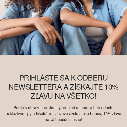
PRIHLÁSTE SA K ODBERU
NEWSLETTERA A ZÍSKAJTE 10%
ZĽAVU NA VŠETKO!
Buďte v obraze: pravidelný prehľad o módnych trendoch,
exkluzívne tipy a inšpirácie, zľavové akcie a ako bonus, 10% zľava
na váš budúci nákup!