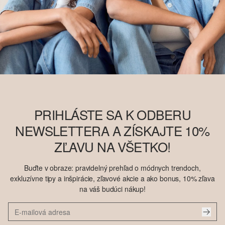
PRIHLÁSTE SA K ODBERU
NEWSLETTERA A ZÍSKAJTE 10%
ZĽAVU NA VŠETKO!
Buďte v obraze: pravidelný prehľad o módnych trendoch,
exkluzívne tipy a inšpirácie, zľavové akcie a ako bonus, 10% zľava
na váš budúci nákup!