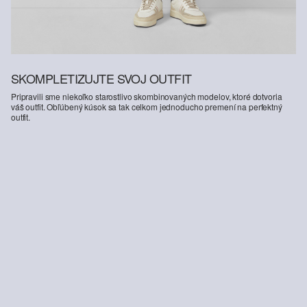
SKOMPLETIZUJTE SVOJ OUTFIT
Pripravili sme niekoľko starostlivo skombinovaných modelov, ktoré dotvoria
váš outfit. Obľúbený kúsok sa tak celkom jednoducho premení na perfektný
outfit.
-15%