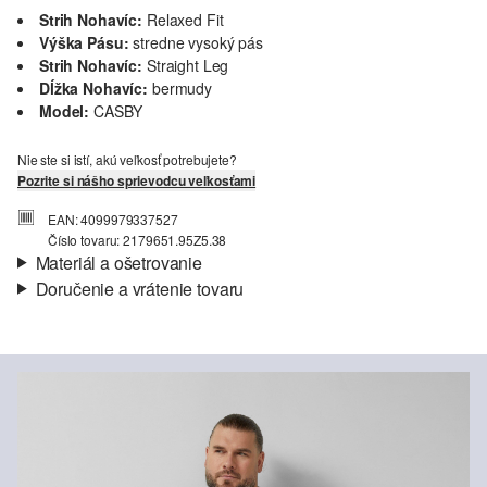
Strih Nohavíc:
Relaxed Fit
Výška Pásu:
stredne vysoký pás
Strih Nohavíc:
Straight Leg
Dĺžka Nohavíc:
bermudy
Model:
CASBY
Nie ste si istí, akú veľkosť potrebujete?
Pozrite si nášho sprievodcu veľkosťami
EAN: 4099979337527
Číslo tovaru: 2179651.95Z5.38
Materiál a ošetrovanie
Doručenie a vrátenie tovaru
Látka:
Denim
Informácie o preprave
Vlastnosti:
elastický
Podšívka:
bavlnená podšívka
Vaša objednávka bude odoslaná do 4-8 pracovných dní
prostredníctvom Slovenská pošta. Prepravné náklady na
štandardné doručenie sú 4,95 €
Vrátenie tovaru