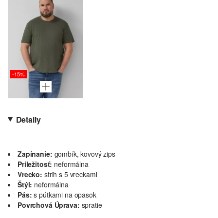
-15%
Detaily
Zapínanie:
gombík, kovový zips
Príležitosť:
neformálna
Vrecko:
strih s 5 vreckami
Štýl:
neformálna
Pás:
s pútkami na opasok
Povrchová Úprava:
spratie