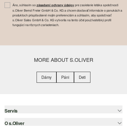
Áno, súhlasím so
pre zasielanie letáka spoločnosti
zásadami ochrany údajov
s.Oliver Bernd Freier GmbH & Co. KG a chcem dostavať informácie o ponukách a
produktoch prispôsobené mojim preferenciám a súhlasím, aby spoločnosť
s.Oliver Sales GmbH & Co. KG vytvorila na tento účel používateľský profil
fungujúci na rôznych zariadeniach.
MORE ABOUT S.OLIVER
Dámy
Páni
Deti
Servis
O s.Oliver
Pomoc a FAQ