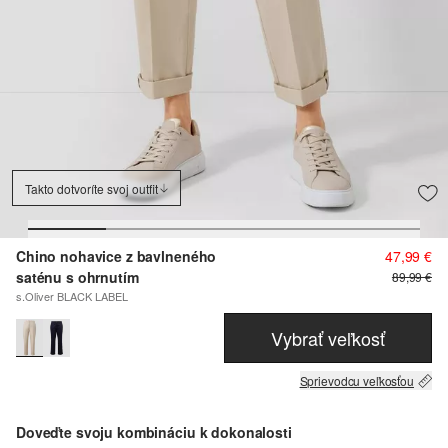
Takto dotvoríte svoj outfit
Chino nohavice z bavlneného
47,99 €
saténu s ohrnutím
89,99 €
s.Oliver BLACK LABEL
Vybrať veľkosť
Sprievodcu veľkosťou
Doveďte svoju kombináciu k dokonalosti