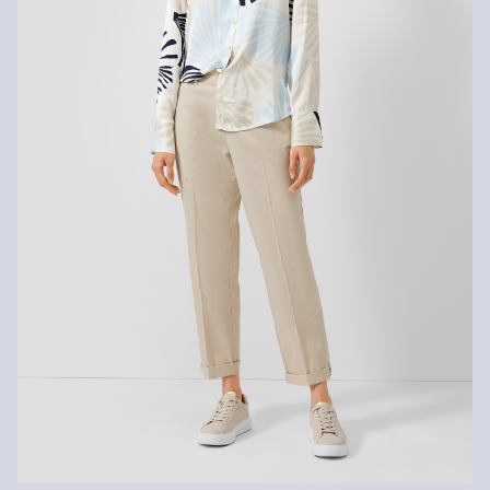
Žehliť pri stredne vysokej teplote
Chemicky čistiť perchlóretylénom v šetrnom pracom
programe