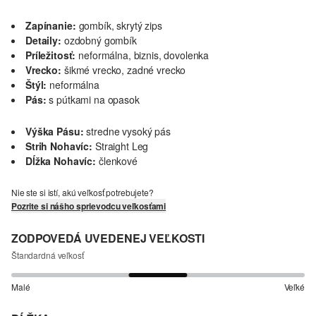
Zapínanie:
gombík, skrytý zips
Detaily:
ozdobný gombík
Príležitosť:
neformálna, biznis, dovolenka
Vrecko:
šikmé vrecko, zadné vrecko
Štýl:
neformálna
Pás:
s pútkami na opasok
Výška Pásu:
stredne vysoký pás
Strih Nohavíc:
Straight Leg
Dĺžka Nohavíc:
členkové
Nie ste si istí, akú veľkosť potrebujete?
Pozrite si nášho sprievodcu veľkosťami
ZODPOVEDÁ UVEDENEJ VEĽKOSTI
Štandardná veľkosť
Malé
Veľké