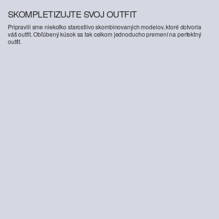
SKOMPLETIZUJTE SVOJ OUTFIT
Pripravili sme niekoľko starostlivo skombinovaných modelov, ktoré dotvoria
váš outfit. Obľúbený kúsok sa tak celkom jednoducho premení na perfektný
outfit.
-42%
Saténová blúzka z viskózy s celoplošnou potlačou a manžetami
39,99 €
69,99 €