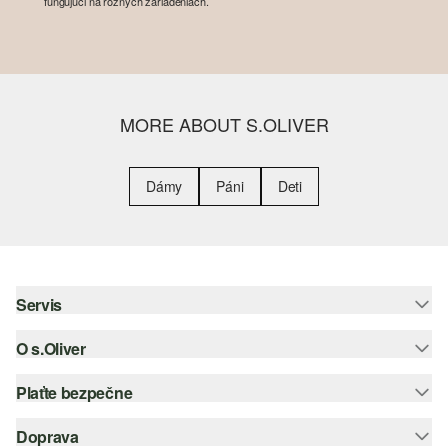
fungujúci na rôznych zariadeniach.
MORE ABOUT S.OLIVER
Dámy
Páni
Deti
Servis
O s.Oliver
Pomoc a FAQ
Nápoveda k veľkostiam
Plaťte bezpečne
Leták
Vrátenie
s.Oliver Group
Doprava
Kreditná karta