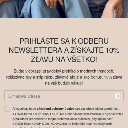
PRIHLÁSTE SA K ODBERU
NEWSLETTERA A ZÍSKAJTE 10%
ZĽAVU NA VŠETKO!
Buďte v obraze: pravidelný prehľad o módnych trendoch,
exkluzívne tipy a inšpirácie, zľavové akcie a ako bonus, 10% zľava
na váš budúci nákup!
Áno, súhlasím so
pre zasielanie letáka spoločnosti
zásadami ochrany údajov
s.Oliver Bernd Freier GmbH & Co. KG a chcem dostavať informácie o ponukách a
produktoch prispôsobené mojim preferenciám a súhlasím, aby spoločnosť
s.Oliver Sales GmbH & Co. KG vytvorila na tento účel používateľský profil