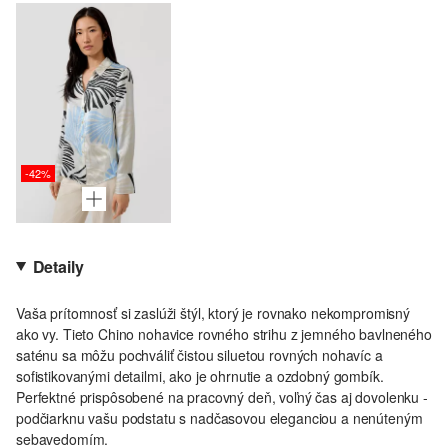
-42%
Detaily
Vaša prítomnosť si zaslúži štýl, ktorý je rovnako nekompromisný
ako vy. Tieto Chino nohavice rovného strihu z jemného bavlneného
saténu sa môžu pochváliť čistou siluetou rovných nohavíc a
sofistikovanými detailmi, ako je ohrnutie a ozdobný gombík.
Perfektné prispôsobené na pracovný deň, voľný čas aj dovolenku -
podčiarknu vašu podstatu s nadčasovou eleganciou a nenúteným
sebavedomím.