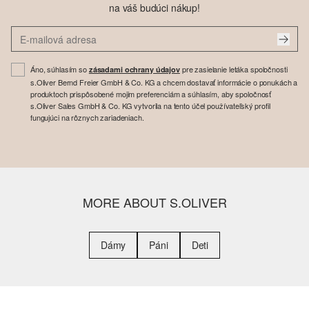
na váš budúci nákup!
Áno, súhlasím so
pre zasielanie letáka spoločnosti
zásadami ochrany údajov
s.Oliver Bernd Freier GmbH & Co. KG a chcem dostavať informácie o ponukách a
produktoch prispôsobené mojim preferenciám a súhlasím, aby spoločnosť
s.Oliver Sales GmbH & Co. KG vytvorila na tento účel používateľský profil
fungujúci na rôznych zariadeniach.
MORE ABOUT S.OLIVER
Dámy
Páni
Deti