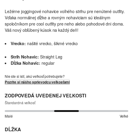
Ležérne joggingové nohavice voľného strihu pre nenútené outfity.
Vďaka normálnej dĺžke a rovným nohaviciam sú ideálnym
spoločníkom pre cool outfity pre neho alebo pohodové dni doma.
Váš nový obľúbený kúsok na každý deň!
Vrecko:
našité vrecko, šikmé vrecko
Strih Nohavíc:
Straight Leg
Dĺžka Nohavíc:
regular
Nie ste si istí, akú veľkosť potrebujete?
Pozrite si nášho sprievodcu veľkosťami
ZODPOVEDÁ UVEDENEJ VEĽKOSTI
Štandardná veľkosť
Malé
Veľké
DĹŽKA