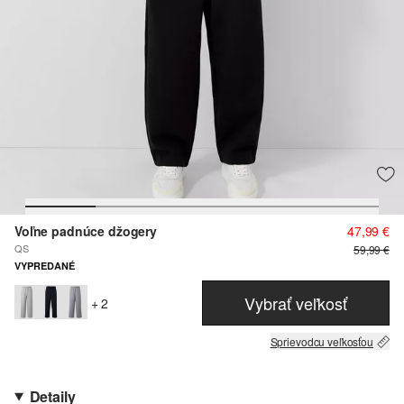
Voľne padnúce džogery
47,99 €
QS
59,99 €
VYPREDANÉ
Vybrať veľkosť
+ 2
Sprievodcu veľkosťou
Detaily