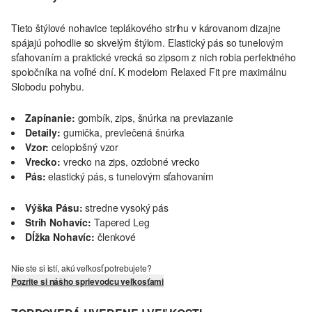
Tieto štýlové nohavice teplákového strihu v károvanom dizajne
spájajú pohodlie so skvelým štýlom. Elastický pás so tunelovým
sťahovaním a praktické vrecká so zipsom z nich robia perfektného
spoločníka na voľné dní. K modelom Relaxed Fit pre maximálnu
Slobodu pohybu.
Zapínanie:
gombík, zips, šnúrka na previazanie
Detaily:
gumička, prevlečená šnúrka
Vzor:
celoplošný vzor
Vrecko:
vrecko na zips, ozdobné vrecko
Pás:
elastický pás, s tunelovým sťahovaním
Výška Pásu:
stredne vysoký pás
Strih Nohavíc:
Tapered Leg
Dĺžka Nohavíc:
členkové
Nie ste si istí, akú veľkosť potrebujete?
Pozrite si nášho sprievodcu veľkosťami