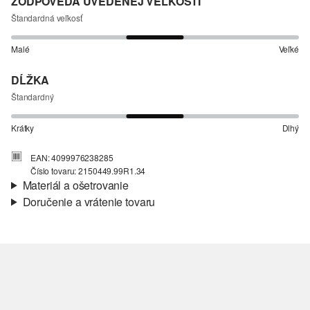
ZODPOVEDÁ UVEDENEJ VEĽKOSTI
Štandardná veľkosť
Malé
Veľké
DĹŽKA
Štandardný
Krátky
Dlhý
EAN: 4099976238285
Číslo tovaru: 2150449.99R1.34
Materiál a ošetrovanie
Doručenie a vrátenie tovaru
Látka:
interlokový džersej
Informácie o preprave
Vaša objednávka bude odoslaná do 4-8 pracovných dní
prostredníctvom Slovenská pošta. Prepravné náklady na
štandardné doručenie sú 4,95 €