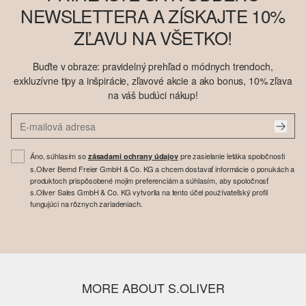
NEWSLETTERA A ZÍSKAJTE 10%
ZĽAVU NA VŠETKO!
Buďte v obraze: pravidelný prehľad o módnych trendoch,
exkluzívne tipy a inšpirácie, zľavové akcie a ako bonus, 10% zľava
na váš budúci nákup!
Áno, súhlasím so
pre zasielanie letáka spoločnosti
zásadami ochrany údajov
s.Oliver Bernd Freier GmbH & Co. KG a chcem dostavať informácie o ponukách a
produktoch prispôsobené mojim preferenciám a súhlasím, aby spoločnosť
s.Oliver Sales GmbH & Co. KG vytvorila na tento účel používateľský profil
fungujúci na rôznych zariadeniach.
MORE ABOUT S.OLIVER